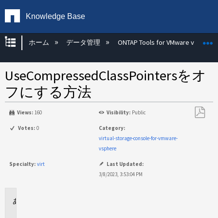
Knowledge Base
グローバル階層を展開/折りたたむ
ホーム
データ管理
ONTAP Tools for VMware vSphere
UseCompressedClassPointersをオ
フにする方法
Views:
160
Visibility:
Public
PDF
Votes:
0
Category:
と
virtual-storage-console-for-vmware-
し
vsphere
て
Specialty:
virt
Last Updated:
保
3/8/2023, 3:53:04 PM
存
環
境