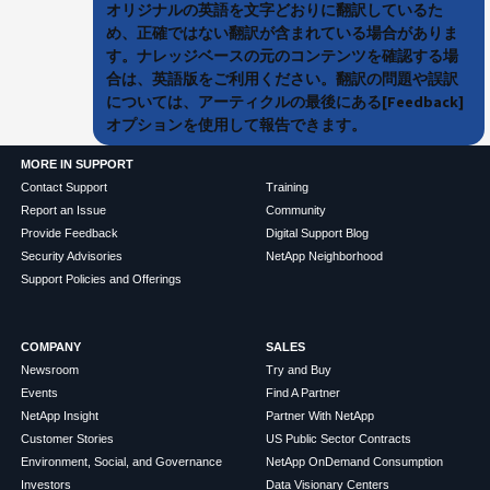
オリジナルの英語を文字どおりに翻訳しているた
め、正確ではない翻訳が含まれている場合がありま
す。ナレッジベースの元のコンテンツを確認する場
合は、英語版をご利用ください。翻訳の問題や誤訳
については、アーティクルの最後にある[Feedback]
オプションを使用して報告できます。
MORE IN SUPPORT
Contact Support
Training
Report an Issue
Community
Provide Feedback
Digital Support Blog
Security Advisories
NetApp Neighborhood
Support Policies and Offerings
COMPANY
SALES
Newsroom
Try and Buy
Events
Find A Partner
NetApp Insight
Partner With NetApp
Customer Stories
US Public Sector Contracts
Environment, Social, and Governance
NetApp OnDemand Consumption
Investors
Data Visionary Centers