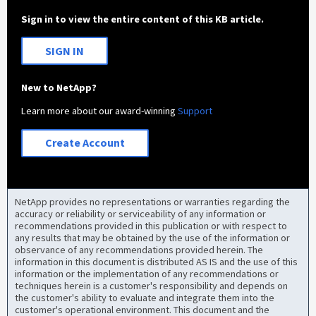
Sign in to view the entire content of this KB article.
SIGN IN
New to NetApp?
Learn more about our award-winning
Support
Create Account
NetApp provides no representations or warranties regarding the
accuracy or reliability or serviceability of any information or
recommendations provided in this publication or with respect to
any results that may be obtained by the use of the information or
observance of any recommendations provided herein. The
information in this document is distributed AS IS and the use of this
information or the implementation of any recommendations or
techniques herein is a customer's responsibility and depends on
the customer's ability to evaluate and integrate them into the
customer's operational environment. This document and the