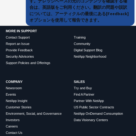
す。ナレッジベースの元のコンテンツを確認する場
合は、英語版をご利用ください。翻訳の問題や誤訳
については、アーティクルの最後にある[Feedback]
オプションを使用して報告できます。
MORE IN SUPPORT
Contact Support
Training
Report an Issue
Community
Provide Feedback
Digital Support Blog
Security Advisories
NetApp Neighborhood
Support Policies and Offerings
COMPANY
SALES
Newsroom
Try and Buy
Events
Find A Partner
NetApp Insight
Partner With NetApp
Customer Stories
US Public Sector Contracts
Environment, Social, and Governance
NetApp OnDemand Consumption
Investors
Data Visionary Centers
Careers
Contact Us