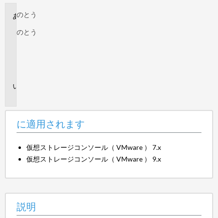
のとう
に
適
のとう
用
さ
れ
ま
す
説
明
に適用されます
仮想ストレージコンソール（ VMware ） 7.x
仮想ストレージコンソール（ VMware ） 9.x
説明