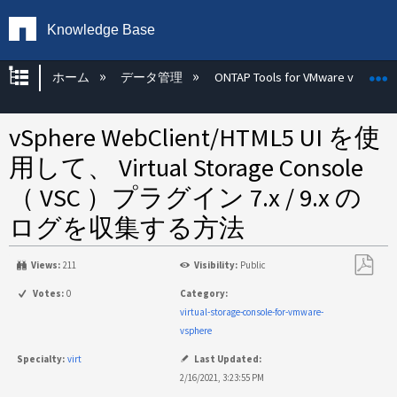
Knowledge Base
グローバル階層を展開/折りたたむ
ホーム
データ管理
ONTAP Tools for VMware vSphere
vSphere WebClient/HTML5 UI を使
用して、 Virtual Storage Console
（ VSC ）プラグイン 7.x / 9.x の
ログを収集する方法
Views:
211
Visibility:
Public
PDF
Votes:
0
Category:
と
virtual-storage-console-for-vmware-
し
vsphere
て
Specialty:
virt
Last Updated:
保
2/16/2021, 3:23:55 PM
存