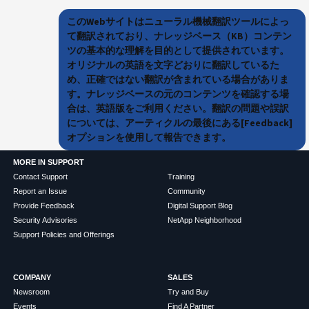
このWebサイトはニューラル機械翻訳ツールによっ
て翻訳されており、ナレッジベース（KB）コンテン
ツの基本的な理解を目的として提供されています。
オリジナルの英語を文字どおりに翻訳しているた
め、正確ではない翻訳が含まれている場合がありま
す。ナレッジベースの元のコンテンツを確認する場
合は、英語版をご利用ください。翻訳の問題や誤訳
については、アーティクルの最後にある[Feedback]
オプションを使用して報告できます。
MORE IN SUPPORT
Contact Support
Training
Report an Issue
Community
Provide Feedback
Digital Support Blog
Security Advisories
NetApp Neighborhood
Support Policies and Offerings
COMPANY
SALES
Newsroom
Try and Buy
Events
Find A Partner