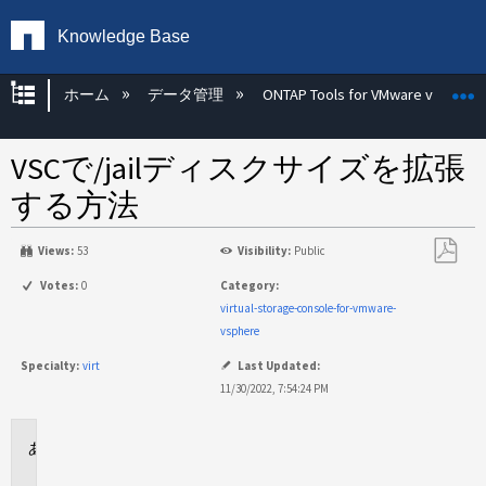
Knowledge Base
グローバル階層を展開/折りたたむ
ホーム
データ管理
ONTAP Tools for VMware vSphere
VSCで/jailディスクサイズを拡張
する方法
Views:
53
Visibility:
Public
PDF
Votes:
0
Category:
と
virtual-storage-console-for-vmware-
し
vsphere
て
Specialty:
virt
Last Updated:
保
11/30/2022, 7:54:24 PM
存
環
境