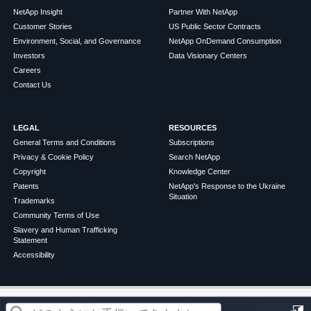
NetApp Insight
Partner With NetApp
Customer Stories
US Public Sector Contracts
Environment, Social, and Governance
NetApp OnDemand Consumption
Investors
Data Visionary Centers
Careers
Contact Us
LEGAL
RESOURCES
General Terms and Conditions
Subscriptions
Privacy & Cookie Policy
Search NetApp
Copyright
Knowledge Center
Patents
NetApp's Response to the Ukraine
Situation
Trademarks
Community Terms of Use
Slavery and Human Trafficking
Statement
Accessibility
この記事は役に立ちましたか？
©
2026
NetApp
English
Terms of Use
Privacy Policy