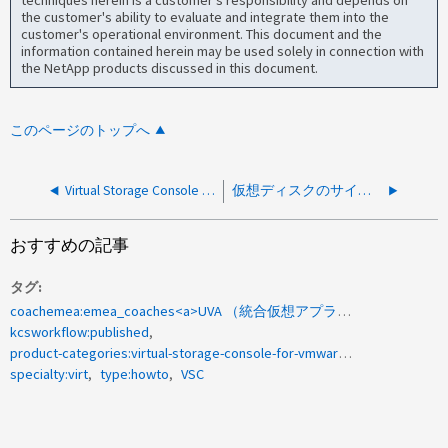
the customer's ability to evaluate and integrate them into the
customer's operational environment. This document and the
information contained herein may be used solely in connection with
the NetApp products discussed in this document.
このページのトップへ
Virtual Storage Console 6.xでCA署名証明書を実装する方法
仮想ディスクのサイズを拡張する方法
おすすめの記事
タグ
coachemea:emea_coaches<a>UVA （統合仮想アプライアンス）</a>
kcsworkflow:published
product-categories:virtual-storage-console-for-vmware-vsphere
specialty:virt
type:howto
VSC