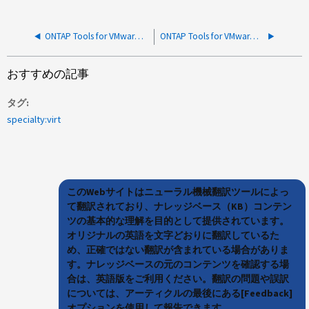
ONTAP Tools for VMware vSphere：最近再構築されたvCenterにOTVが表示されない
ONTAP Tools for VMware vSphere：『ONTAP tools for VMware vSphere 9.x』
おすすめの記事
タグ
specialty:virt
このWebサイトはニューラル機械翻訳ツールによっ
て翻訳されており、ナレッジベース（KB）コンテン
ツの基本的な理解を目的として提供されています。
オリジナルの英語を文字どおりに翻訳しているた
め、正確ではない翻訳が含まれている場合がありま
す。ナレッジベースの元のコンテンツを確認する場
合は、英語版をご利用ください。翻訳の問題や誤訳
については、アーティクルの最後にある[Feedback]
オプションを使用して報告できます。