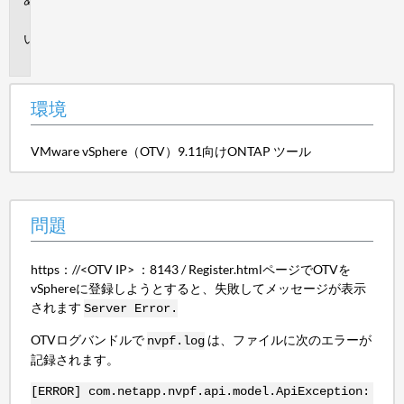
境
問
題
環境
VMware vSphere（OTV）9.11向けONTAP ツール
問題
https：//<OTV IP> ：8143 / Register.htmlページでOTVを
vSphereに登録しようとすると、失敗してメッセージが表示
されます
Server Error.
OTVログバンドルで
は、ファイルに次のエラーが
nvpf.log
記録されます。
[ERROR] com.netapp.nvpf.api.model.ApiException: