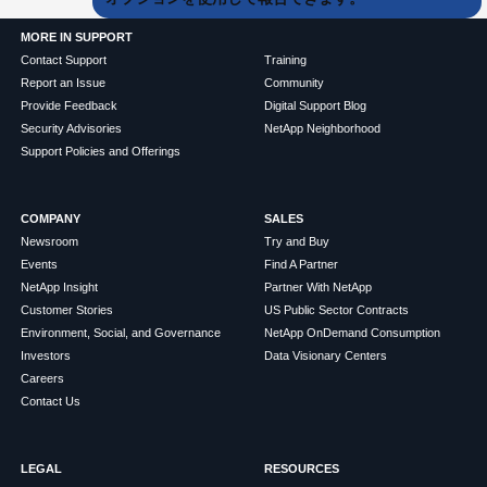
MORE IN SUPPORT
Contact Support
Training
Report an Issue
Community
Provide Feedback
Digital Support Blog
Security Advisories
NetApp Neighborhood
Support Policies and Offerings
COMPANY
SALES
Newsroom
Try and Buy
Events
Find A Partner
NetApp Insight
Partner With NetApp
Customer Stories
US Public Sector Contracts
Environment, Social, and Governance
NetApp OnDemand Consumption
Investors
Data Visionary Centers
Careers
Contact Us
LEGAL
RESOURCES