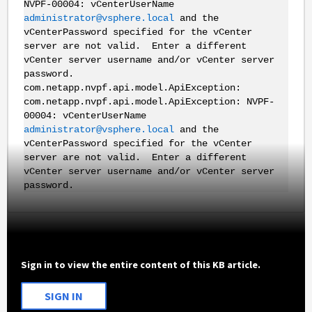
NVPF-00004: vCenterUserName
administrator@vsphere.local
and the
vCenterPassword specified for the vCenter
server are not valid. Enter a different
vCenter server username and/or vCenter server
password.
com.netapp.nvpf.api.model.ApiException:
com.netapp.nvpf.api.model.ApiException: NVPF-
00004: vCenterUserName
administrator@vsphere.local
and the
vCenterPassword specified for the vCenter
server are not valid. Enter a different
vCenter server username and/or vCenter server
password.
Sign in to view the entire content of this KB article.
SIGN IN