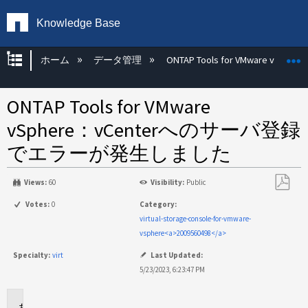
Knowledge Base
グローバル階層を展開/折りたたむ
ホーム
データ管理
ONTAP Tools for VMware vSphere
ONTAP Tools for VMware
vSphere：vCenterへのサーバ登録
でエラーが発生しました
Views:
60
Visibility:
Public
PDF
Votes:
0
Category:
と
virtual-storage-console-for-vmware-
し
vsphere<a>2009560498</a>
て
Specialty:
virt
Last Updated:
保
5/23/2023, 6:23:47 PM
存
環