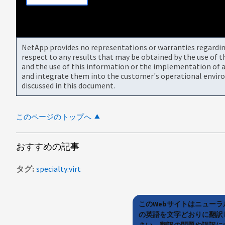
NetApp provides no representations or warranties regarding 
respect to any results that may be obtained by the use of 
and the use of this information or the implementation of a
and integrate them into the customer's operational envir
discussed in this document.
このページのトップへ
おすすめの記事
タグ
specialty:virt
このWebサイトはニュー
の英語を文字どおりに翻訳
さい。翻訳の問題や誤訳につ