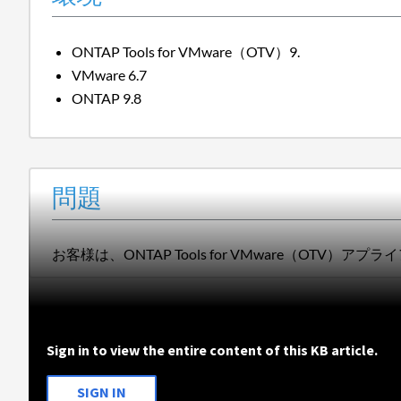
ONTAP Tools for VMware（OTV）9.
VMware 6.7
ONTAP 9.8
問題
お客様は、ONTAP Tools for VMware（OT
Sign in to view the entire content of this KB article.
SIGN IN