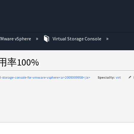
む
VMware vSphere
Virtual Storage Console
率100%
al-storage-console-for-vmware-vsphere<a>2009309958</a>
Specialty:
virt