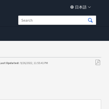
日本語
Last Updated:
9/26/2022, 11:55:41 PM
PDF
と
し
て
保
存