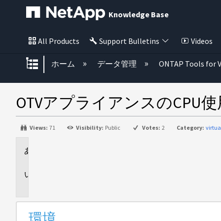
Knowledge Base
All Products
Support Bulletins
Videos
グローバル階層を展開/折りたた
ホーム
データ管理
ONTAP Tools for 
OTVアプライアンスのCPU使用
Views:
71
Visibility:
Public
Votes:
2
Category:
virtu
環
境
問
題
環境