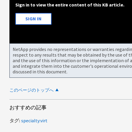
Sign in to view the entire content of this KB article.
SIGN IN
NetApp provides no representations or warranties regarding 
respect to any results that may be obtained by the use of 
and the use of this information or the implementation of a
and integrate them into the customer's operational envir
discussed in this document.
このページのトップへ
おすすめの記事
タグ
specialty:virt