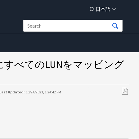
日本語
すべてのLUNをマッピング
Last Updated:
10/24/2023, 1:24:42 PM
PDF
と
し
て
保
存