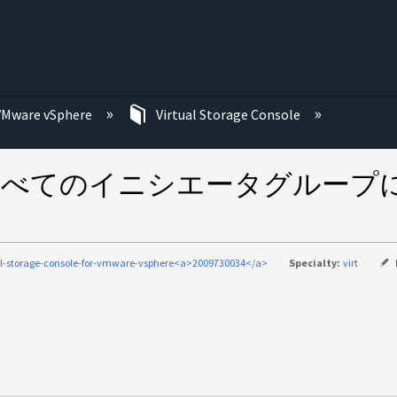
む
VMware vSphere
Virtual Storage Console
すべてのイニシエータグループに
al-storage-console-for-vmware-vsphere<a>2009730034</a>
Specialty:
virt