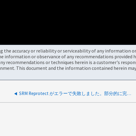
the accuracy or reliability or serviceability of any information 
the information or observance of any recommendations provided he
ny recommendations or techniques herein is a customer's responsi
onment. This document and the information contained herein may 
SRM Reprotect がエラーで失敗しました。部分的に完了し、SnapMirror はまだ切断されたままです。ONTAP Tools 10.x (SRA)