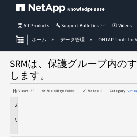
Knowledge Base
All Products
Support Bulletins
Videos
グローバル階層を展開/折りたた
ホーム
データ管理
ONTAP Tools for 
SRMは、保護グループ内の
します。
Views:
38
Visibility:
Public
Votes:
0
Category:
virtu
環
境
問
題