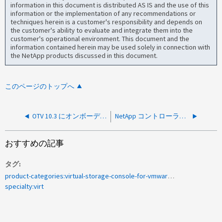
information in this document is distributed AS IS and the use of this
information or the implementation of any recommendations or
techniques herein is a customer's responsibility and depends on
the customer's ability to evaluate and integrate them into the
customer's operational environment. This document and the
information contained herein may be used solely in connection with
the NetApp products discussed in this document.
このページのトップへ
OTV 10.3 にオンボーディングした後、クラスタのストレージ検出が失敗する
NetApp コントローラ間で Storage VMotion に障害が発生します
おすすめの記事
タグ
product-categories:virtual-storage-console-for-vmware-vsphere
specialty:virt