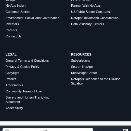
NetApp Insight
Partner With NetApp
Customer Stories
US Public Sector Contracts
Environment, Social, and Governance
NetApp OnDemand Consumption
Investors
Data Visionary Centers
Careers
Contact Us
LEGAL
RESOURCES
General Terms and Conditions
Subscriptions
Privacy & Cookie Policy
Search NetApp
Copyright
Knowledge Center
Patents
NetApp's Response to the Ukraine
Situation
Trademarks
Community Terms of Use
Slavery and Human Trafficking
Statement
Accessibility
この記事は役に立ちましたか？
©
2026
NetApp
English
Terms of Use
Privacy Policy