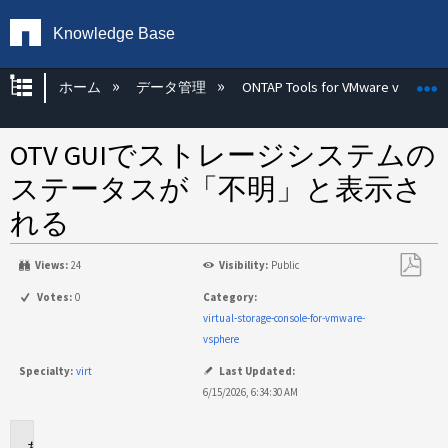
Knowledge Base
グローバル階層を展開/折りたたむ
ホーム
データ管理
ONTAP Tools for VMware vSphere
OTV GUIでストレージシステムの
ステータスが「不明」と表示さ
れる
Views:
24
Visibility:
Public
PDF
Votes:
0
Category:
と
virtual-storage-console-for-vmware-
し
vsphere
て
Specialty:
virt
Last Updated:
保
6/15/2026, 6:34:30 AM
存
環