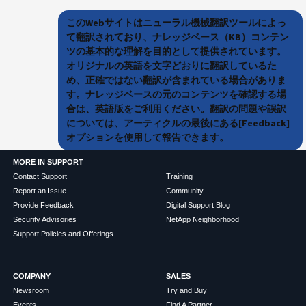
このWebサイトはニューラル機械翻訳ツールによっ
て翻訳されており、ナレッジベース（KB）コンテン
ツの基本的な理解を目的として提供されています。
オリジナルの英語を文字どおりに翻訳しているた
め、正確ではない翻訳が含まれている場合がありま
す。ナレッジベースの元のコンテンツを確認する場
合は、英語版をご利用ください。翻訳の問題や誤訳
については、アーティクルの最後にある[Feedback]
オプションを使用して報告できます。
MORE IN SUPPORT
Contact Support
Training
Report an Issue
Community
Provide Feedback
Digital Support Blog
Security Advisories
NetApp Neighborhood
Support Policies and Offerings
COMPANY
SALES
Newsroom
Try and Buy
Events
Find A Partner