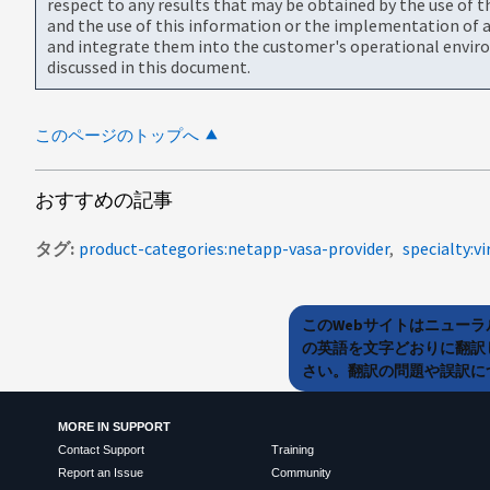
respect to any results that may be obtained by the use of 
and the use of this information or the implementation of a
and integrate them into the customer's operational envir
discussed in this document.
このページのトップへ
おすすめの記事
タグ
product-categories:netapp-vasa-provider
specialty:vi
このWebサイトはニュー
の英語を文字どおりに翻訳
さい。翻訳の問題や誤訳につ
MORE IN SUPPORT
Contact Support
Training
Report an Issue
Community