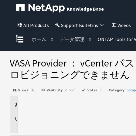
Knowledge Base
All Products
Support Bulletins
Videos
グローバル階層を展開/折りたた
ホーム
データ管理
ONTAP Tools for 
VASA Provider ： vC
ロビジョニングできません
Views:
56
Visibility:
Public
Votes:
0
Category:
netap
環
境
問
題