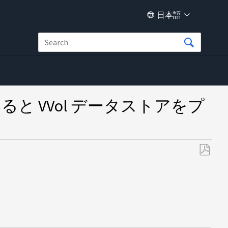
日本語
ていると VVol データストアをプ
PDF
と
し
て
保
存