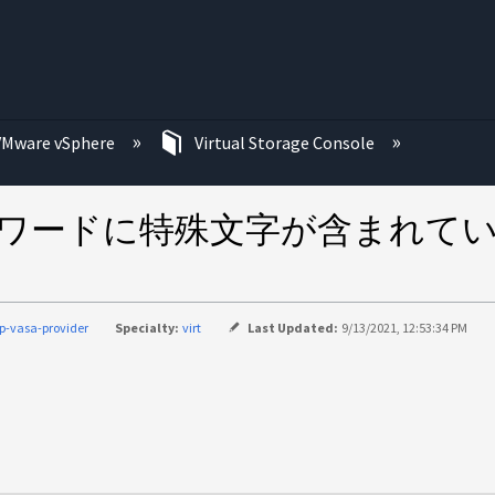
む
VMware vSphere
Virtual Storage Console
enter パスワードに特殊文字が含まれ
p-vasa-provider
Specialty:
virt
Last Updated:
9/13/2021, 12:53:34 PM