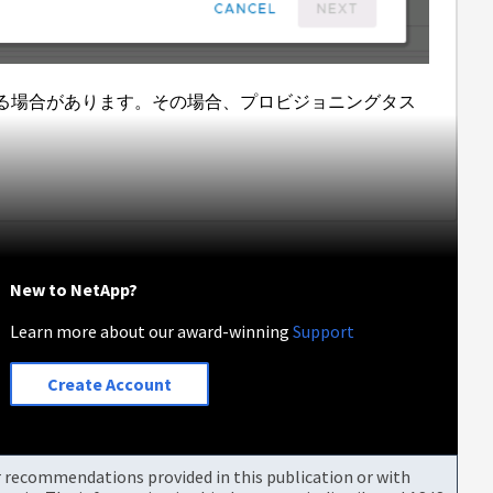
る場合があります。その場合、プロビジョニングタス
New to NetApp?
Learn more about our award-winning
Support
Create Account
or recommendations provided in this publication or with