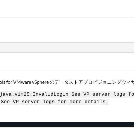
 Tools for VMware vSphere のデータストアプロビジ
java.vim25.InvalidLogin See VP server logs f
 See VP server logs for more details.