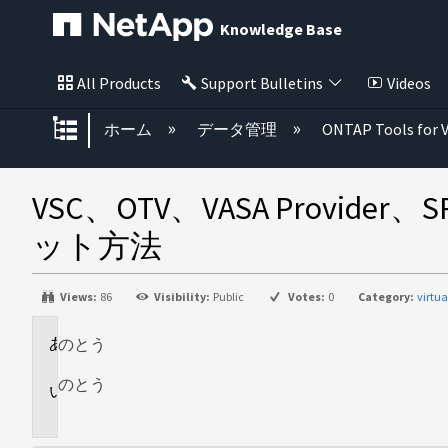
Knowledge Base
All Products
Support Bulletins
Videos
グローバル階層を展開/折りたた
ホーム
データ管理
ONTAP Tools for 
VSC、OTV、VASA Pro
ット方法
Views:
86
Visibility:
Public
Votes:
0
Category:
virtu
のとう
環
境
のとう
概
要