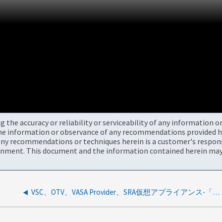
the accuracy or reliability or serviceability of any information 
the information or observance of any recommendations provided he
ny recommendations or techniques herein is a customer's responsi
onment. This document and the information contained herein may 
VSC、OTV、VASA Provider、SRA仮想アプライアンス-「管理者」パスワードのリセット方法