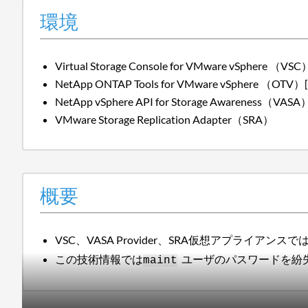
環境
Virtual Storage Console for VMware vSphere （VS
NetApp ONTAP Tools for VMware vSphere （OTV
NetApp vSphere API for Storage Awareness（
VMware Storage Replication Adapter（SRA）
概要
VSC、VASA Provider、SRA仮想アプライアンスで
この技術情報では
ユーザのパスワードを紛
maint