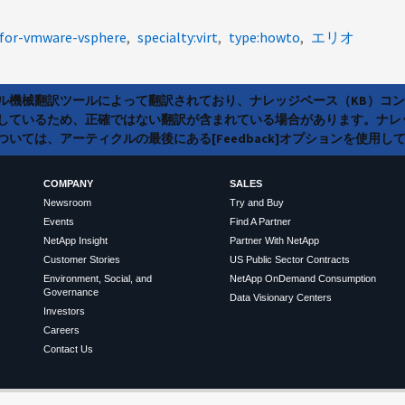
e-for-vmware-vsphere
specialty:virt
type:howto
エリオ
ラル機械翻訳ツールによって翻訳されており、ナレッジベース（KB）コ
しているため、正確ではない翻訳が含まれている場合があります。ナレ
いては、アーティクルの最後にある[Feedback]オプションを使用し
COMPANY
SALES
Newsroom
Try and Buy
Events
Find A Partner
NetApp Insight
Partner With NetApp
Customer Stories
US Public Sector Contracts
Environment, Social, and
NetApp OnDemand Consumption
Governance
Data Visionary Centers
Investors
Careers
Contact Us