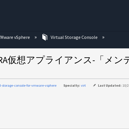
む
VMware vSphere
Virtual Storage Console
vider、SRA仮想アプライアンス
al-storage-console-for-vmware-vsphere
Specialty:
virt
Last Updated:
10/2