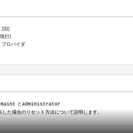
C）[旧]
）[現行]
VASA）プロバイダ
は
と
maint
administrator
失した場合のリセット方法について説明します。