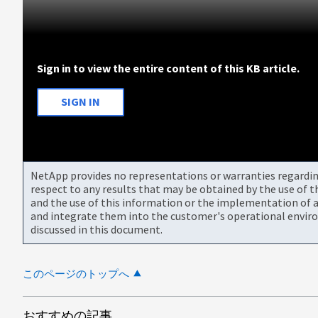
Sign in to view the entire content of this KB article.
SIGN IN
NetApp provides no representations or warranties regarding 
respect to any results that may be obtained by the use of 
and the use of this information or the implementation of a
and integrate them into the customer's operational envir
discussed in this document.
このページのトップへ
おすすめの記事