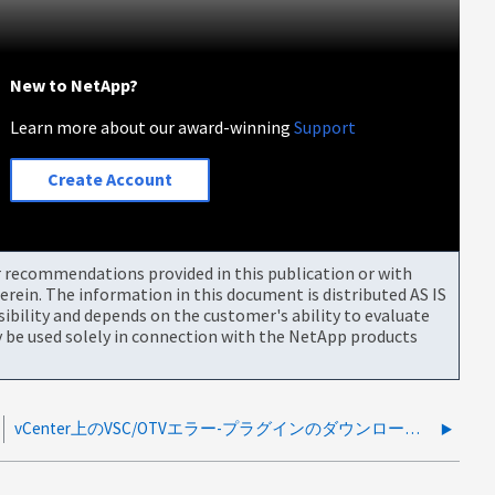
New to NetApp?
Learn more about our award-winning
Support
Create Account
or recommendations provided in this publication or with
rein. The information in this document is distributed AS IS
bility and depends on the customer's ability to evaluate
be used solely in connection with the NetApp products
vCenter上のVSC/OTVエラー-プラグインのダウンロードエラー。URLが到達可能で、登録されているサムプリントが正しいことを確認します