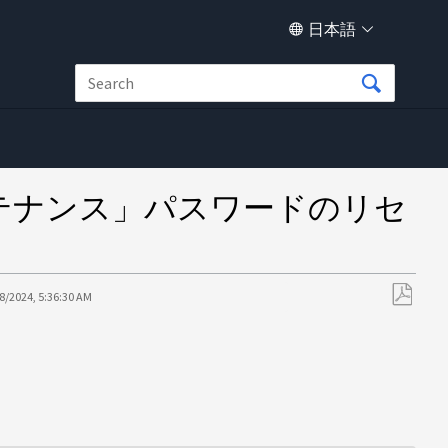
日本語
-「メンテナンス」パスワードのリセ
8/2024, 5:36:30 AM
PDF
と
し
て
保
存