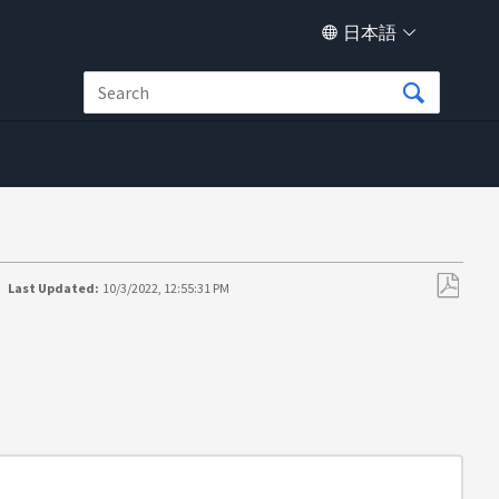
日本語
Last Updated:
10/3/2022, 12:55:31 PM
PDF
と
し
て
保
存