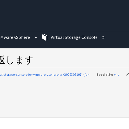
む
VMware vSphere
Virtual Storage Console
を返します
ual-storage-console-for-vmware-vsphere<a>2009302197.</a>
Specialty:
virt