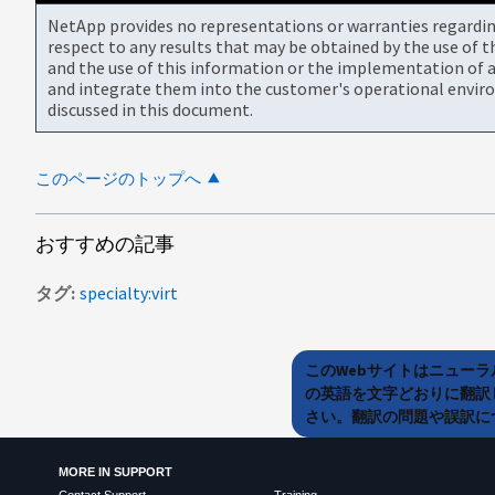
NetApp provides no representations or warranties regarding 
respect to any results that may be obtained by the use of 
and the use of this information or the implementation of a
and integrate them into the customer's operational envir
discussed in this document.
このページのトップへ
おすすめの記事
タグ
specialty:virt
このWebサイトはニュー
の英語を文字どおりに翻訳
さい。翻訳の問題や誤訳につ
MORE IN SUPPORT