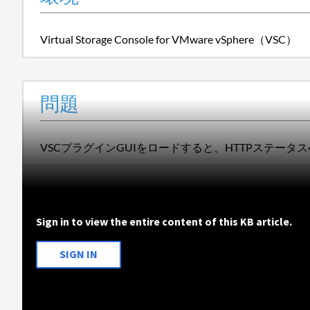
Virtual Storage Console for VMware vSphere（VSC）
問題
VSCプラグインGUIをロードすると、HTTPステータ
Sign in to view the entire content of this KB article.
SIGN IN