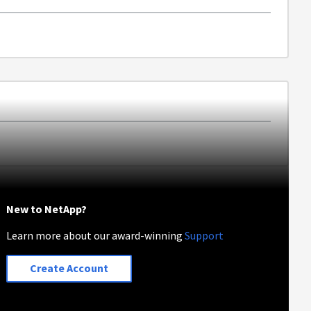
New to NetApp?
Learn more about our award-winning
Support
Create Account