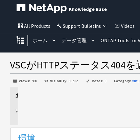
Knowledge Base
All Products
Support Bulletins
Videos
グローバル階層を展開/折りたた
ホーム
データ管理
ONTAP Tools for 
VSCがHTTPステータス404
Views:
780
Visibility:
Public
Votes:
0
Category:
virt
環
境
問
題
環境