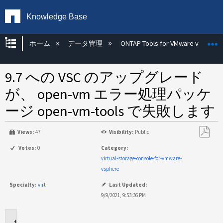
Knowledge Base
グローバル階層を展開/折りたたむ
ホーム
データ管理
ONTAP Tools for VMware vSphere
9.7 への VSC のアップグレード
が、 open-vm エラー処理パッケ
ージ open-vm-tools で失敗します
Views:
47
Visibility:
Public
PDF
Votes:
0
Category:
と
virtual-storage-console-for-vmware-
し
vsphere
て
Specialty:
virt
Last Updated:
保
9/9/2021, 9:53:36 PM
存
環