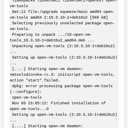
libmspack0 libxmlsec1 libxmlsec1-openssl open-
vm-tools
Get:11 file:/upgrade squeeze/main amd64 open-
vm-tools amd64 2:10.3.10-1+deb10u2 [569 kB]
Selecting previously unselected package open-
vm-tools.
Preparing to unpack .../10-open-vm-
tools_10.3.10-1+deb10u2_amd64.deb ...
Unpacking open-vm-tools (2:10.3.10-1+deb10u2)
...
Setting up open-vm-tools (2:10.3.10-1+deb10u2)
...
[....] Starting open-vm daemon:
vmtoolsdinvoke-rc.d: initscript open-vm-tools,
action "start" failed.
dpkg: error processing package open-vm-tools
(--configure):
open-vm-tools
Nov 03 23:05:12: Finished installation of
open-vm-tools...0
Setting up open-vm-tools (2:10.3.10-1+deb10u2)
...
[....] Starting open-vm daemon: