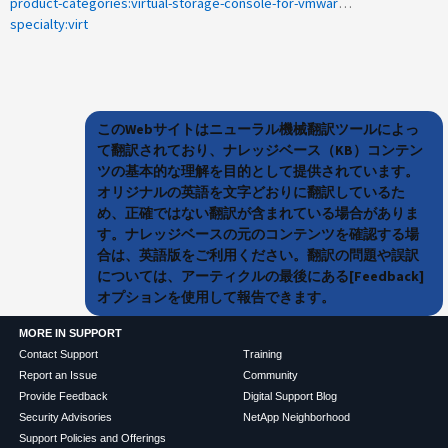
product-categories:virtual-storage-console-for-vmware-vsphere
specialty:virt
このWebサイトはニューラル機械翻訳ツールによっ
て翻訳されており、ナレッジベース（KB）コンテン
ツの基本的な理解を目的として提供されています。
オリジナルの英語を文字どおりに翻訳しているた
め、正確ではない翻訳が含まれている場合がありま
す。ナレッジベースの元のコンテンツを確認する場
合は、英語版をご利用ください。翻訳の問題や誤訳
については、アーティクルの最後にある[Feedback]
オプションを使用して報告できます。
MORE IN SUPPORT
Contact Support
Training
Report an Issue
Community
Provide Feedback
Digital Support Blog
Security Advisories
NetApp Neighborhood
Support Policies and Offerings