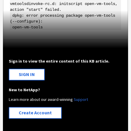
vmtoolsdinvoke-rc.d: initscript open-vm-tools,
action "start" failed.
dpkg: error processing package open-vm-tools
(--configure):
open-vm-tools
Sign in to view the entire content of this KB article.
SIGN IN
New to NetApp?
Learn more about our award-winning
Support
Create Account