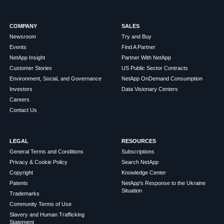
COMPANY
SALES
Newsroom
Try and Buy
Events
Find A Partner
NetApp Insight
Partner With NetApp
Customer Stories
US Public Sector Contracts
Environment, Social, and Governance
NetApp OnDemand Consumption
Investors
Data Visionary Centers
Careers
Contact Us
LEGAL
RESOURCES
General Terms and Conditions
Subscriptions
Privacy & Cookie Policy
Search NetApp
Copyright
Knowledge Center
Patents
NetApp's Response to the Ukraine
Situation
Trademarks
Community Terms of Use
Slavery and Human Trafficking
Statement