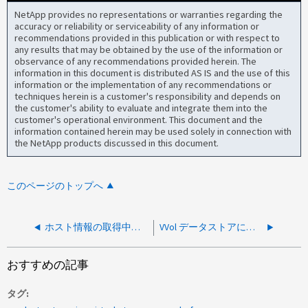
NetApp provides no representations or warranties regarding the
accuracy or reliability or serviceability of any information or
recommendations provided in this publication or with respect to
any results that may be obtained by the use of the information or
observance of any recommendations provided herein. The
information in this document is distributed AS IS and the use of this
information or the implementation of any recommendations or
techniques herein is a customer's responsibility and depends on
the customer's ability to evaluate and integrate them into the
customer's operational environment. This document and the
information contained herein may be used solely in connection with
the NetApp products discussed in this document.
このページのトップへ
ホスト情報の取得中に VSC がエラーをスローする「ホストの追加フィールド値の検索中にエラーが発生しました」
VVol データストアに「 vSphere HA failed to create a configuration VVol for this datastore 」というアラームが表示されます
おすすめの記事
タグ