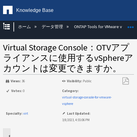
Knowledge Base
グローバル階層を展開/折りたたむ
ホーム
データ管理
ONTAP Tools for VMware vSphere
Virtual Storage Console：OTVアプ
ライアンスに使用するvSphereア
カウントは変更できますか。
Views:
36
Visibility:
Public
PDF
Votes:
0
Category:
と
virtual-storage-console-for-vmware-
し
vsphere
て
Specialty:
virt
Last Updated:
保
3/8/2023, 4:55:06 PM
存
環