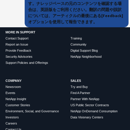
す。ナレッジベースの元のコンテンツを確認する場
合は、英語版をご利用ください。翻訳の問題や誤訳
については、アーティクルの最後にある[Feedback]
オプションを使用して報告できます。
MORE IN SUPPORT
Contact Support
Training
Report an Issue
Community
Provide Feedback
Digital Support Blog
Security Advisories
NetApp Neighborhood
Support Policies and Offerings
COMPANY
SALES
Newsroom
Try and Buy
Events
Find A Partner
NetApp Insight
Partner With NetApp
Customer Stories
US Public Sector Contracts
Environment, Social, and Governance
NetApp OnDemand Consumption
Investors
Data Visionary Centers
Careers
Contact Us