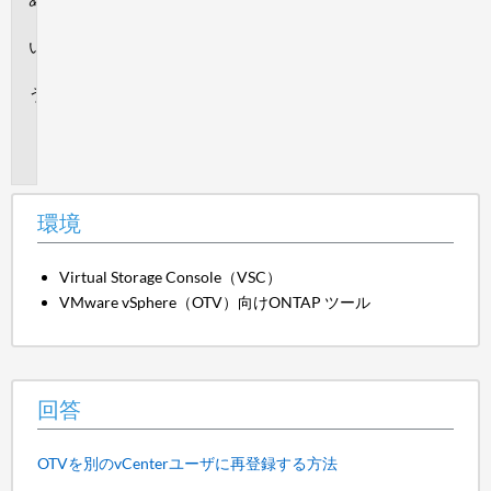
境
回
答
追
加
情
報
環境
Virtual Storage Console（VSC）
VMware vSphere（OTV）向けONTAP ツール
回答
OTVを別のvCenterユーザに再登録する方法