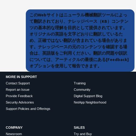
このWebサイトはニューラル機械翻訳ツールによっ
て翻訳されており、ナレッジベース（KB）コンテン
ツの基本的な理解を目的として提供されています。
オリジナルの英語を文字どおりに翻訳しているた
め、正確ではない翻訳が含まれている場合がありま
す。ナレッジベースの元のコンテンツを確認する場
合は、英語版をご利用ください。翻訳の問題や誤訳
については、アーティクルの最後にある[Feedback]
オプションを使用して報告できます。
MORE IN SUPPORT
Contact Support
Training
Report an Issue
Community
Provide Feedback
Digital Support Blog
Security Advisories
NetApp Neighborhood
Support Policies and Offerings
COMPANY
SALES
Newsroom
Try and Buy