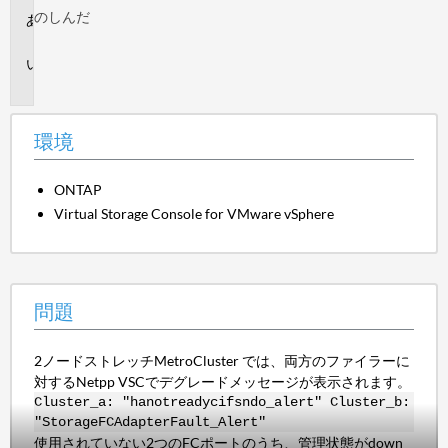
のし
んだ
環
境
問
題
環境
ONTAP
Virtual Storage Console for VMware vSphere
問題
2ノードストレッチMetroCluster では、両方のファイラーに
対するNetpp VSCでデグレードメッセージが表示されます。
Cluster_a: "hanotreadycifsndo_alert" Cluster_b:
"StorageFCAdapterFault_Alert"
使用されていない2つのFCポートのうち、管理状態がdown