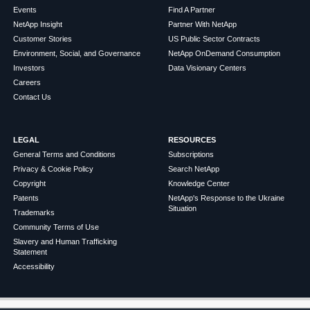
Events
Find A Partner
NetApp Insight
Partner With NetApp
Customer Stories
US Public Sector Contracts
Environment, Social, and Governance
NetApp OnDemand Consumption
Investors
Data Visionary Centers
Careers
Contact Us
LEGAL
RESOURCES
General Terms and Conditions
Subscriptions
Privacy & Cookie Policy
Search NetApp
Copyright
Knowledge Center
Patents
NetApp's Response to the Ukraine
Situation
Trademarks
Community Terms of Use
Slavery and Human Trafficking
Statement
Accessibility