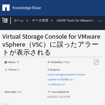
Knowledge Base
グローバル階層を展開/折りたたむ
ホーム
データ管理
ONTAP Tools for VMware vSphere
Virtual Storage Console for VMware
vSphere（VSC）に誤ったアラー
トが表示される
Views:
74
Visibility:
Public
PDF
Votes:
0
Category:
と
virtual-storage-console-for-vmware-
し
vsphere<a>1007965</a>
て
<a>VMware</a>
保
Specialty:
virt
Last Updated:
存
6/29/2022, 5:53:25 PM