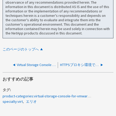
observance of any recommendations provided herein. The
information in this document is distributed AS IS and the use of this
information or the implementation of any recommendations or
techniques herein is a customer's responsibility and depends on
the customer's ability to evaluate and integrate them into the
customer's operational environment. This document and the
information contained herein may be used solely in connection with
the NetApp products discussed in this document.
このページのトップへ
Virtual Storage Console ： vCenter によってユーザインターフェイス拡張がプルされません
HTTPSプロキシ環境でVirtual Storage Console OVAの導入が失敗する
おすすめの記事
タグ
product-categories:virtual-storage-console-for-vmware-vsphere<a>1007965</a><a>VMware</a>
specialty:virt
エリオ