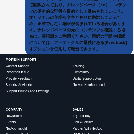
て翻訳されており、ナレッジベース（KB）コンテン
ツの基本的な理解を目的として提供されています。
オリジナルの英語を文字どおりに翻訳しているた
め、正確ではない翻訳が含まれている場合がありま
す。ナレッジベースの元のコンテンツを確認する場
合は、英語版をご利用ください。翻訳の問題や誤訳
については、アーティクルの最後にある[Feedback]
オプションを使用して報告できます。
MORE IN SUPPORT
Contact Support
Training
Report an Issue
Community
Provide Feedback
Digital Support Blog
Security Advisories
NetApp Neighborhood
Support Policies and Offerings
COMPANY
SALES
Newsroom
Try and Buy
Events
Find A Partner
NetApp Insight
Partner With NetApp