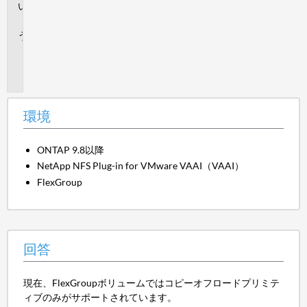
回
答
追
加
情
報
環境
ONTAP 9.8以降
NetApp NFS Plug-in for VMware VAAI（VAAI）
FlexGroup
回答
現在、FlexGroupボリュームではコピーオフロードプリミテ
ィブのみがサポートされています。