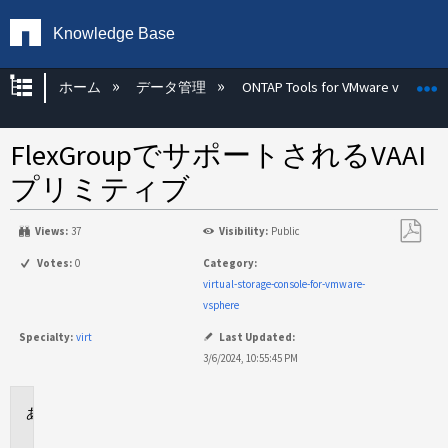
Knowledge Base
グローバル階層を展開/折りたたむ
ホーム
データ管理
ONTAP Tools for VMware vSphere
FlexGroupでサポートされるVAAI
プリミティブ
Views:
37
Visibility:
Public
PDF
Votes:
0
Category:
と
virtual-storage-console-for-vmware-
し
vsphere
て
Specialty:
virt
Last Updated:
保
3/6/2024, 10:55:45 PM
存
環
境