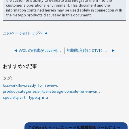
the customer's ability to evaluate and integrate them into the
customer's operational environment. This document and the
information contained herein may be used solely in connection with
the NetApp products discussed in this document.
このページのトップへ
VVOL の作成が Java 例外で失敗する
初期導入時に OTV10 に使用される IP アドレスは何ですか。
おすすめの記事
タグ
kcsworkflow:ready_for_review
product-categories:virtual-storage-console-for-vmware-vsphere
specialty:virt
type:q_n_a
このWebサイトはニューラル機械翻訳ツールによっ