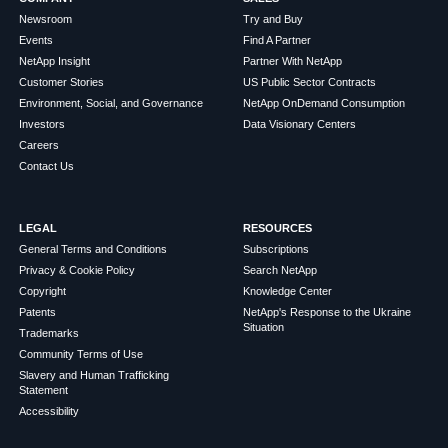
Newsroom
Try and Buy
Events
Find A Partner
NetApp Insight
Partner With NetApp
Customer Stories
US Public Sector Contracts
Environment, Social, and Governance
NetApp OnDemand Consumption
Investors
Data Visionary Centers
Careers
Contact Us
LEGAL
RESOURCES
General Terms and Conditions
Subscriptions
Privacy & Cookie Policy
Search NetApp
Copyright
Knowledge Center
Patents
NetApp's Response to the Ukraine
Situation
Trademarks
Community Terms of Use
Slavery and Human Trafficking
Statement
Accessibility