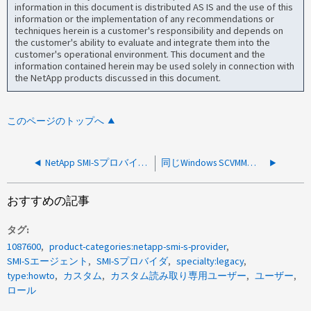
information in this document is distributed AS IS and the use of this
information or the implementation of any recommendations or
techniques herein is a customer's responsibility and depends on
the customer's ability to evaluate and integrate them into the
customer's operational environment. This document and the
information contained herein may be used solely in connection with
the NetApp products discussed in this document.
このページのトップへ
NetApp SMI-Sプロバイダからログを収集する方法
同じWindows SCVMMに2つのNetApp SMIS Providerをインストールすることは可能ですか？
おすすめの記事
タグ
1087600
product-categories:netapp-smi-s-provider
SMI-Sエージェント
SMI-Sプロバイダ
specialty:legacy
type:howto
カスタム
カスタム読み取り専用ユーザー
ユーザー
ロール