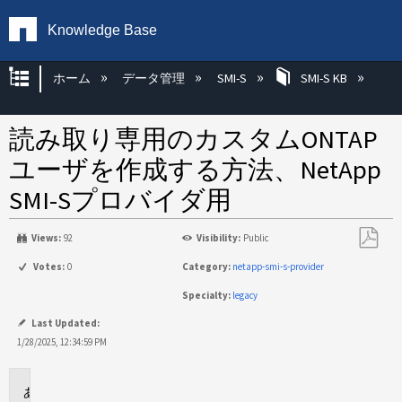
Knowledge Base
グローバル階層を展開/折りたたむ
ホーム
データ管理
SMI-S
SMI-S KB
読み取り専用のカスタムONTAP
ユーザを作成する方法、NetApp
SMI-Sプロバイダ用
Views:
92
Visibility:
Public
PDF
Votes:
0
Category:
netapp-smi-s-provider
と
Specialty:
legacy
し
て
Last Updated:
保
1/28/2025, 12:34:59 PM
存
環