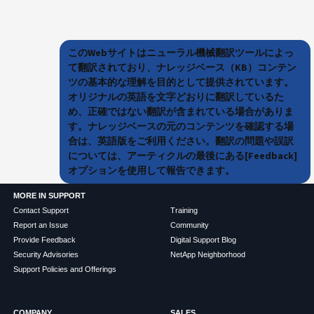
このWebサイトはニューラル機械翻訳ツールによっ
て翻訳されており、ナレッジベース（KB）コンテン
ツの基本的な理解を目的として提供されています。
オリジナルの英語を文字どおりに翻訳しているた
め、正確ではない翻訳が含まれている場合がありま
す。ナレッジベースの元のコンテンツを確認する場
合は、英語版をご利用ください。翻訳の問題や誤訳
については、アーティクルの最後にある[Feedback]
オプションを使用して報告できます。
MORE IN SUPPORT
Contact Support
Training
Report an Issue
Community
Provide Feedback
Digital Support Blog
Security Advisories
NetApp Neighborhood
Support Policies and Offerings
COMPANY
SALES