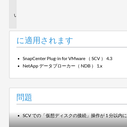
ま
す
問
題
に適用されます
SnapCenter Plug-in for VMware （ SCV ） 4.3
NetApp データブローカー（ NDB ） 1.x
問題
SCV での「仮想ディスクの接続」操作が 1 分