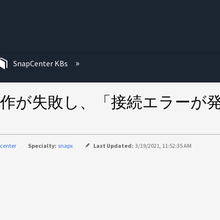
む
SnapCenter KBs
続操作が失敗し、「接続エラーが
center
Specialty:
snapx
Last Updated:
3/19/2021, 11:52:35 AM