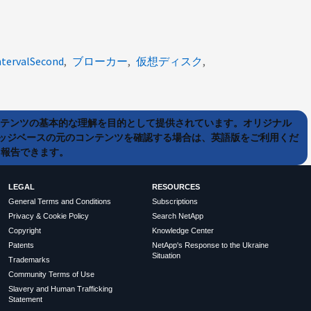
tervalSecond
ブローカー
仮想ディスク
ンテンツの基本的な理解を目的として提供されています。オリジナル
ッジベースの元のコンテンツを確認する場合は、英語版をご利用くだ
て報告できます。
LEGAL
RESOURCES
General Terms and Conditions
Subscriptions
Privacy & Cookie Policy
Search NetApp
Copyright
Knowledge Center
Patents
NetApp's Response to the Ukraine
Situation
Trademarks
Community Terms of Use
Slavery and Human Trafficking
Statement