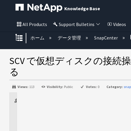
Knowledge Base
All Products
Support Bulletins
Videos
グローバル階層を展開/折りたた
ホーム
データ管理
SnapCenter
SCV で仮想ディスクの接
る
Views:
113
Visibility:
Public
Votes:
0
Category:
snap
に
適
用
さ
れ