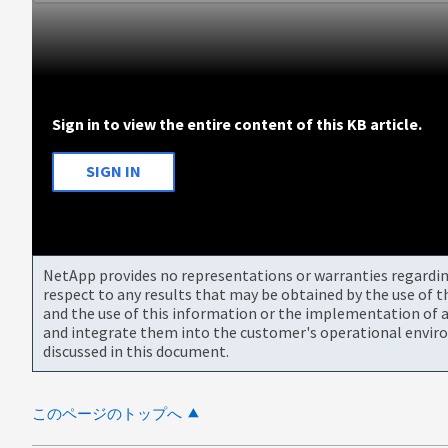
Sign in to view the entire content of this KB article.
SIGN IN
NetApp provides no representations or warranties regarding 
respect to any results that may be obtained by the use of 
and the use of this information or the implementation of a
and integrate them into the customer's operational envir
discussed in this document.
このページのトップへ