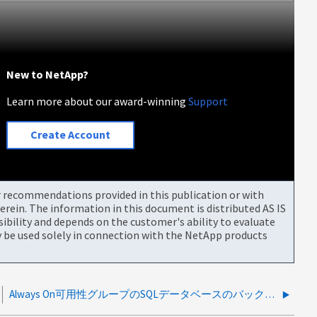
New to NetApp?
Learn more about our award-winning
Support
Create Account
or recommendations provided in this publication or with
rein. The information in this document is distributed AS IS
bility and depends on the customer's ability to evaluate
be used solely in connection with the NetApp products
Always On可用性グループのSQLデータベースのバックアップに失敗します