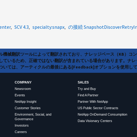
enter
SCV 4.3
specialty:snapx
の接続 SnapshotDiscoverRetryIn
ラル機械翻訳ツールによって翻訳されており、ナレッジベース（KB）コ
しているため、正確ではない翻訳が含まれている場合があります。ナレ
いては、アーティクルの最後にある[Feedback]オプションを使用し
COMPANY
SALES
Newsroom
Try and Buy
Events
Find A Partner
NetApp Insight
Partner With NetApp
Customer Stories
US Public Sector Contracts
Environment, Social, and
NetApp OnDemand Consumption
Governance
Data Visionary Centers
Investors
Careers