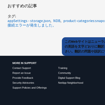
おすすめの記事
タグ
appSettings - storage.json
NDB
product-categories:snapc
接続エラーが発生しました。
このWebサイトはニュー
の英語を文字どおりに翻訳
さい。翻訳の問題や誤訳につ
MORE IN SUPPORT
Contact Support
Training
Report an Issue
Community
Provide Feedback
Digital Support Blog
Security Advisories
NetApp Neighborhood
Support Policies and Offerings