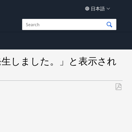
日本語
発生しました。」と表示され
PDF
と
し
て
保
存