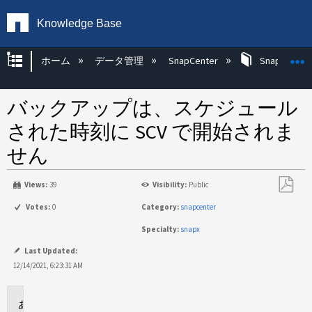
Knowledge Base
グローバル階層を展開/折りたたむ
ホーム
データ管理
SnapCenter
SnapCenter
バックアップは、スケジュール
された時刻に SCV で開始されま
せん
Views:
39
Visibility:
Public
PDF
Votes:
0
Category:
snapcenter
と
Specialty:
snapx
し
て
Last Updated:
保
12/14/2021, 6:23:31 AM
存
環