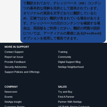
て翻訳されており、ナレッジベース（KB）コンテン
ツの基本的な理解を目的として提供されています。
オリジナルの英語を文字どおりに翻訳しているた
め、正確ではない翻訳が含まれている場合がありま
す。ナレッジベースの元のコンテンツを確認する場
合は、英語版をご利用ください。翻訳の問題や誤訳
については、アーティクルの最後にある[Feedback]
オプションを使用して報告できます。
MORE IN SUPPORT
Contact Support
Training
Report an Issue
Community
Provide Feedback
Digital Support Blog
Security Advisories
NetApp Neighborhood
Support Policies and Offerings
COMPANY
SALES
Newsroom
Try and Buy
Events
Find A Partner
NetApp Insight
Partner With NetApp
Customer Stories
US Public Sector Contracts