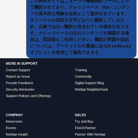
このWebサイトはニューラル機械翻訳ツールによっ
て翻訳されており、ナレッジベース（KB）コンテン
ツの基本的な理解を目的として提供されています。
オリジナルの英語を文字どおりに翻訳しているた
め、正確ではない翻訳が含まれている場合がありま
す。ナレッジベースの元のコンテンツを確認する場
合は、英語版をご利用ください。翻訳の問題や誤訳
については、アーティクルの最後にある[Feedback]
オプションを使用して報告できます。
MORE IN SUPPORT
Contact Support
Training
Report an Issue
Community
Provide Feedback
Digital Support Blog
Security Advisories
NetApp Neighborhood
Support Policies and Offerings
COMPANY
SALES
Newsroom
Try and Buy
Events
Find A Partner
NetApp Insight
Partner With NetApp