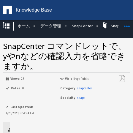
Knowledge Base
グローバル階層を展開/折りたたむ
ホーム
データ管理
SnapCenter
SnapCenter
SnapCenter コマンドレットで、
yやnなどの確認入力を省略でき
ますか。
Views:
25
Visibility:
Public
PDF
Votes:
0
Category:
snapcenter
と
Specialty:
snapx
し
て
Last Updated:
保
1/25/2023, 9:54:24 AM
存
環