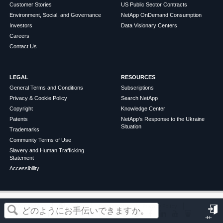
Customer Stories
US Public Sector Contracts
Environment, Social, and Governance
NetApp OnDemand Consumption
Investors
Data Visionary Centers
Careers
Contact Us
LEGAL
RESOURCES
General Terms and Conditions
Subscriptions
Privacy & Cookie Policy
Search NetApp
Copyright
Knowledge Center
Patents
NetApp's Response to the Ukraine
Situation
Trademarks
Community Terms of Use
Slavery and Human Trafficking
Statement
Accessibility
この記事は役に立ちましたか？
©
2026
NetApp
English
Terms of Use
Privacy Policy
Cookie Policy
Cookie Settings
サ