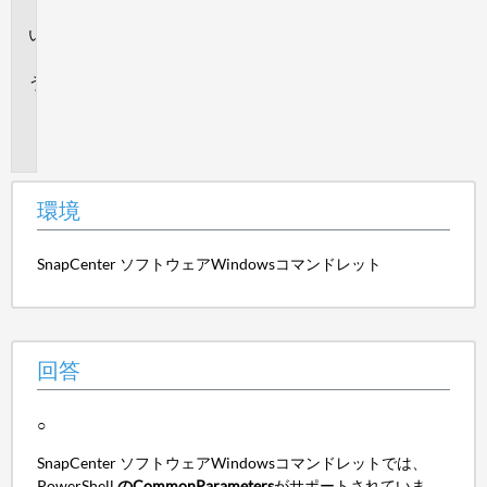
境
回
答
追
加
情
報
環境
SnapCenter ソフトウェアWindowsコマンドレット
回答
○
SnapCenter ソフトウェアWindowsコマンドレットでは、
PowerShell
のCommonParameters
がサポートされていま