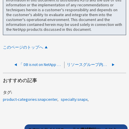
information or the implementation of any recommendations or
techniques herein is a customer's responsibility and depends on
the customer's ability to evaluate and integrate them into the
customer's operational environment. This document and the
information contained herein may be used solely in connection with
the NetApp products discussed in this document.
このページのトップへ
「 DB is not on NetApp storage 」というエラーで SQL インスタンスを変更することはできません。
リソースグループ内のすべてのホストへのEMSメッセージの送信をSnapCenterから制限できますか
おすすめの記事
タグ
product-categories:snapcenter
specialty:snapx