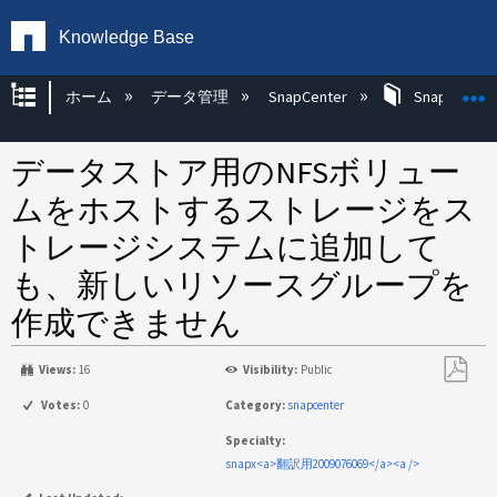
Knowledge Base
グローバル階層を展開/折りたたむ
ホーム
データ管理
SnapCenter
SnapCenter
データストア用のNFSボリュー
ムをホストするストレージをス
トレージシステムに追加して
も、新しいリソースグループを
作成できません
Views:
16
Visibility:
Public
PDF
Votes:
0
Category:
snapcenter
と
Specialty:
し
snapx<a>翻訳用2009076069</a><a />
て