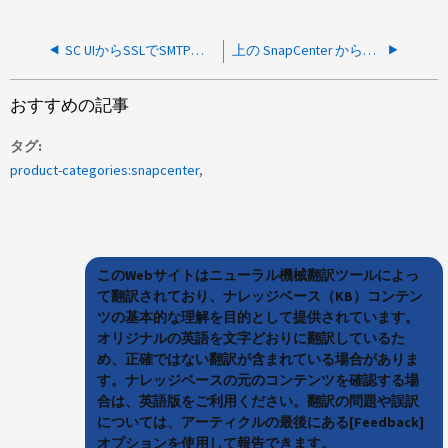
SC UIからSSLでSMTPサーバに接続できません
上の SnapCenter から新しい iSCSI LUN を作成することはできません Windows Server 2019 ホスト
おすすめの記事
タグ
product-categories:snapcenter
このWebサイトはニューラル機械翻訳ツールによっ
て翻訳されており、ナレッジベース（KB）コンテン
ツの基本的な理解を目的として提供されています。
オリジナルの英語を文字どおりに翻訳しているた
め、正確ではない翻訳が含まれている場合がありま
す。ナレッジベースの元のコンテンツを確認する場
合は、英語版をご利用ください。翻訳の問題や誤訳
については、アーティクルの最後にある[Feedback]
オプションを使用して報告できます。