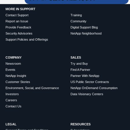
MORE IN SUPPORT
Contact Support
Training
Report an Issue
Community
Provide Feedback
Digital Support Blog
Security Advisories
NetApp Neighborhood
Support Policies and Offerings
COMPANY
SALES
Newsroom
Try and Buy
Events
Find A Partner
NetApp Insight
Partner With NetApp
Customer Stories
US Public Sector Contracts
Environment, Social, and Governance
NetApp OnDemand Consumption
Investors
Data Visionary Centers
Careers
Contact Us
LEGAL
RESOURCES