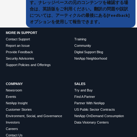
す。ナレッジベースの元のコンテンツを確認する場
合は、英語版をご利用ください。翻訳の問題や誤訳
については、アーティクルの最後にある[Feedback]
オプションを使用して報告できます。
MORE IN SUPPORT
Contact Support
Training
Report an Issue
Community
Provide Feedback
Digital Support Blog
Security Advisories
NetApp Neighborhood
Support Policies and Offerings
COMPANY
SALES
Newsroom
Try and Buy
Events
Find A Partner
NetApp Insight
Partner With NetApp
Customer Stories
US Public Sector Contracts
Environment, Social, and Governance
NetApp OnDemand Consumption
Investors
Data Visionary Centers
Careers
Contact Us