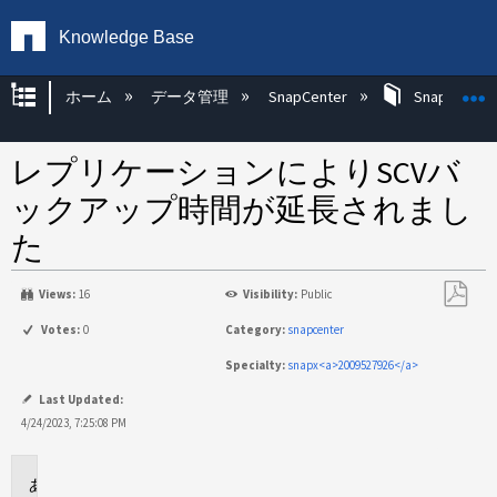
Knowledge Base
グローバル階層を展開/折りたたむ
ホーム
データ管理
SnapCenter
SnapCenter
レプリケーションによりSCVバ
ックアップ時間が延長されまし
た
Views:
16
Visibility:
Public
PDF
Votes:
0
Category:
snapcenter
と
Specialty:
snapx<a>2009527926</a>
し
て
Last Updated:
保
4/24/2023, 7:25:08 PM
存
環