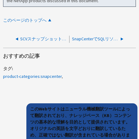
the NetApp products discussed in this document.
このページのトップへ
SCVスナップショットのプロセスと、VMバックアップにLUNの全容量が含まれる理由を説明してください
SnapCenterでSQLリソースグループを作成できません。GUIエラー「Unable to find the resources for the selection made」が表示される
おすすめの記事
タグ
product-categories:snapcenter
このWebサイトはニューラル機械翻訳ツールによっ
て翻訳されており、ナレッジベース（KB）コンテン
ツの基本的な理解を目的として提供されています。
オリジナルの英語を文字どおりに翻訳しているた
め、正確ではない翻訳が含まれている場合がありま