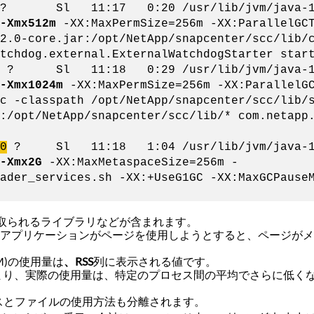
? Sl 11:17 0:20 /usr/lib/jvm/java-1.8.
-Xmx512m
-XX:MaxPermSize=256m -XX:ParallelGCT
2.0-core.jar:/opt/NetApp/snapcenter/scc/lib/
tchdog.external.ExternalWatchdogStarter star
? Sl 11:18 0:29 /usr/lib/jvm/java-1.8.
-Xmx1024m
-XX:MaxPermSize=256m -XX:ParallelGC
c -classpath /opt/NetApp/snapcenter/scc/lib/
:/opt/NetApp/snapcenter/scc/lib/* com.netapp
0
? Sl 11:18 1:04 /usr/lib/jvm/java-1.8
-Xmx2G
-XX:MaxMetaspaceSize=256m -
ader_services.sh -XX:+UseG1GC -XX:MaxGCPause
取られるライブラリなどが含まれます。
り、アプリケーションがページを使用しようとすると、ページが
M)の使用量は
、RSS
列に表示される値です。
まり、実際の使用量は、特定のプロセス間の平均でさらに低く
スとファイルの使用方法も分離されます。