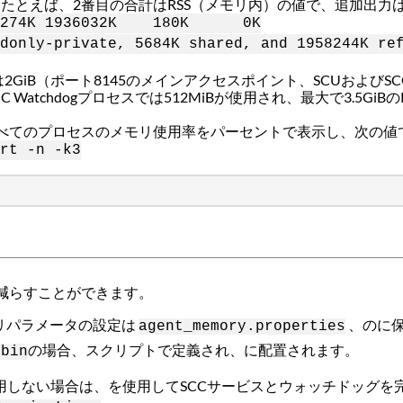
。たとえば、2番目の合計はRSS（メモリ内）の値で、追加出力
5274K 1936032K 180K 0K
donly-private, 5684K shared, and 1958244K re
議 は2GiB（ポート8145のメインアクセスポイント、SCUおよびSC
 Watchdogプロセスでは512MiBが使用され、最大で3.5Gi
べてのプロセスのメモリ使用率をパーセントで表示し、次の値
rt -n -k3
減らすことができます。
メモリパラメータの設定は
、のに
agent_memory.properties
の場合、スクリプトで定義され、に配置されます。
/bin
インも使用しない場合は、を使用してSCCサービスとウォッチドッグ