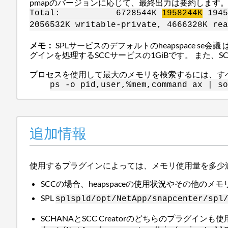
pmapのバージョンに応じて、最終出力は要約します
Total: 6728544K
1958244K
194
2056532K writable-private, 4666328K rea
メモ：
SPLサービスのデフォルトのheapspace se会
グインを処理するSCCサービスの1GiBです。 また、SCC
プロセスを使用して最大のメモリを検索するには、す
ps -o pid,user,%mem,command ax | so
追加情報
使用するプラグインによっては、メモリ使用量を多少
SCCの場合、heapspaceの使用状況やその他の
SPL
spl
spld
/opt/NetApp/snapcenter/spl
SCHANAとSCC Creatorのどちらのプラグ