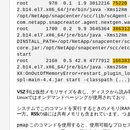
root 970 0.1 1.9 3012216
75220
2.b14.el7.x86_64/jre/bin/java -Xms128m
/opt/NetApp/snapcenter/scc/lib/scAgent-
com.netapp.snapcreator.agent.nextgen.wa
root 1700 0.2 9.9 3645364
386312
2.b14.el7.x86_64/jre/bin/java -Xms128m
DINSTALL_PATH=/opt/NetApp/snapcenter/sc
core.jar:/opt/NetApp/snapcenter/scc/etc
start
root 2168 0.5 42.8 4777912
166382
2.b14.el7.x86_64/jre/bin/java -Xms256m
XX:OnOutOfMemoryError=restart_plugin_lo
spl-main-4.4.jar start -classpath (...)
VSZ
列は仮想メモリサイズを表し、ディスクから読み
Linuxではオンデマンドページングが使用されてお
システムでこのコマンドを実行 するときのメモリ(RA
一
方
、RSS
の値
には共有メモリも含まれています。つ
このコマンドを使用すると、使用可能なプロセ
pmap