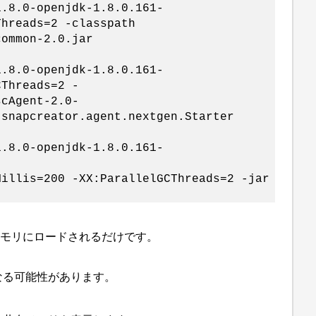
0-openjdk-1.8.0.161-
hreads=2 -classpath
common-2.0.jar
t
0-openjdk-1.8.0.161-
Threads=2 -
scAgent-2.0-
.snapcreator.agent.nextgen.Starter
.0-openjdk-1.8.0.161-
Millis=200 -XX:ParallelGCThreads=2 -jar
メモリにロードされるだけです。
なる可能性があります。