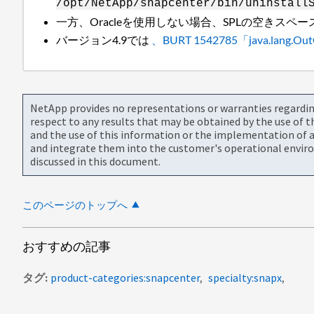
/opt/NetApp/snapcenter/bin/uninstall
一方、Oracleを使用しない場合、SPLの空きス
バージョン4.9では
、BURT 1542785「java.lang
NetApp provides no representations or warranties regarding 
respect to any results that may be obtained by the use of 
and the use of this information or the implementation of a
and integrate them into the customer's operational envir
discussed in this document.
このページのトップへ
おすすめの記事
タグ
product-categories:snapcenter
specialty:snapx