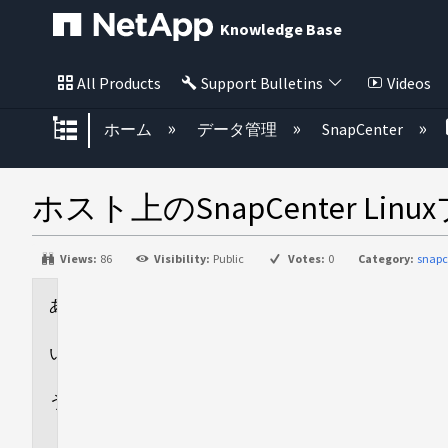
Knowledge Base
All Products
Support Bulletins
Videos
グローバル階層を展開/折りたた
ホーム
データ管理
SnapCenter
ホスト上のSnapCenter 
Views:
86
Visibility:
Public
Votes:
0
Category:
snapc
環
境
回
答
追
加
情