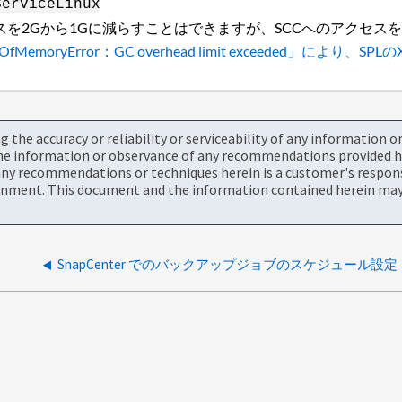
ServiceLinux
ペースを2Gから1Gに減らすことはできますが、SCCへのアク
.OutOfMemoryError：GC overhead limit exceeded
the accuracy or reliability or serviceability of any information 
the information or observance of any recommendations provided he
ny recommendations or techniques herein is a customer's responsi
onment. This document and the information contained herein may 
SnapCenter でのバックアップジョブのスケジュール設定