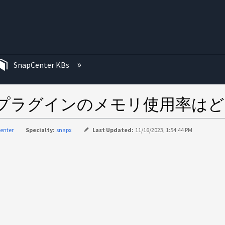
む
SnapCenter KBs
Linuxプラグインのメモリ使用率
enter
Specialty:
snapx
Last Updated:
11/16/2023, 1:54:44 PM