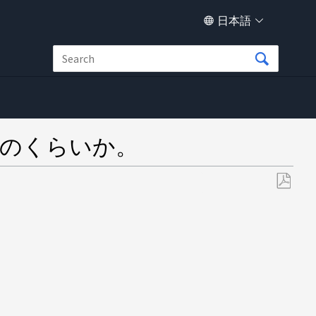
日本語
はどのくらいか。
PDF
と
し
て
保
存