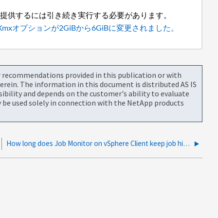
セスを提供するには引き続き実行する必要があります。
」により、SPLのXmxオプションが2GiBから6GiBに変更されました。
or recommendations provided in this publication or with
rein. The information in this document is distributed AS IS
bility and depends on the customer's ability to evaluate
be used solely in connection with the NetApp products
How long does Job Monitor on vSphere Client keep job history