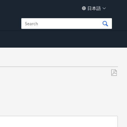
日本語
PDF
と
し
て
保
存