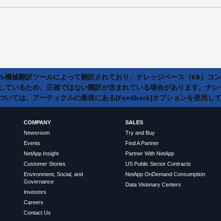
ラル機械翻訳ツールによって翻訳されており、ナレッジベース（KB）コ
しているため、正確ではない翻訳が含まれている場合があります。ナレ
いては、アーティクルの最後にある[Feedback]オプションを使用し
COMPANY
SALES
Newsroom
Try and Buy
Events
Find A Partner
NetApp Insight
Partner With NetApp
Customer Stories
US Public Sector Contracts
Environment, Social, and
NetApp OnDemand Consumption
Governance
Data Visionary Centers
Investors
Careers
Contact Us