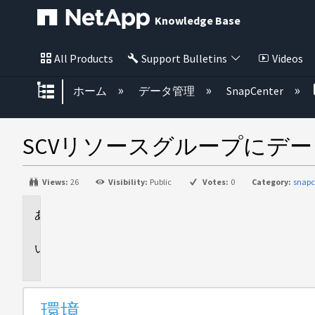
Knowledge Base
All Products
Support Bulletins
Videos
グローバル階層を展開/折りたた
ホーム
データ管理
SnapCenter
SCVリソースグループにデ
Views:
26
Visibility:
Public
Votes:
0
Category:
snapc
環
境
説
明
環境