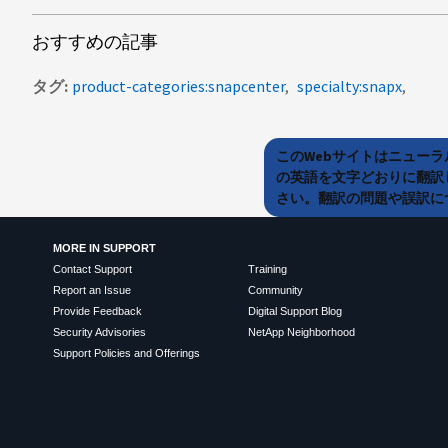
おすすめの記事
タグ
product-categories:snapcenter
specialty:snapx
このWebサイトはニュー
の英語を文字どおりに翻訳
さい。翻訳の問題や誤訳につ
MORE IN SUPPORT
Contact Support
Training
Report an Issue
Community
Provide Feedback
Digital Support Blog
Security Advisories
NetApp Neighborhood
Support Policies and Offerings