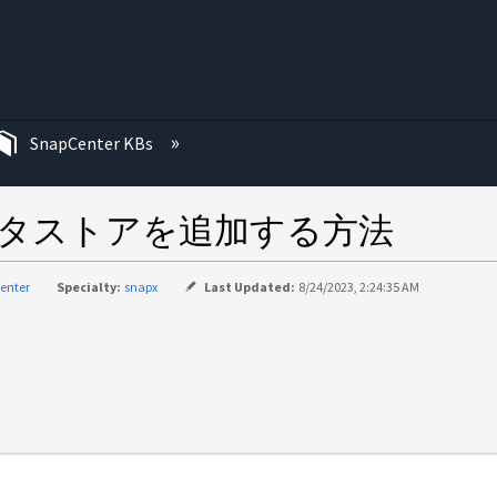
む
SnapCenter KBs
ータストアを追加する方法
enter
Specialty:
snapx
Last Updated:
8/24/2023, 2:24:35 AM