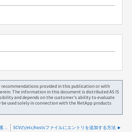
or recommendations provided in this publication or with
rein. The information in this document is distributed AS IS
bility and depends on the customer's ability to evaluate
be used solely in connection with the NetApp products
のホストを追加して、の Windows データベースを保護する方法 SC
SCVの/etc/hostsファイルにエントリを追加する方法