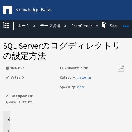
Knowledge Base
グローバル階層を展開/折りたたむ
ホーム
データ管理
SnapCenter
SnapCenter
SQL Serverのログディレクトリ
の設定方法
Views:
27
Visibility:
Public
PDF
Votes:
0
Category:
snapcenter
と
Specialty:
snapx
し
て
Last Updated:
保
4/5/2024, 3:53:23 PM
存
環
境
説