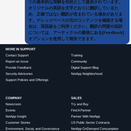
ツの基本的な理解を目的として提供されています。
オリジナルの英語を文字どおりに翻訳しているた
め、正確ではない翻訳が含まれている場合がありま
す。ナレッジベースの元のコンテンツを確認する場
合は、英語版をご利用ください。翻訳の問題や誤訳
については、アーティクルの最後にある[Feedback]
オプションを使用して報告できます。
MORE IN SUPPORT
Contact Support
Training
Report an Issue
Community
Provide Feedback
Digital Support Blog
Security Advisories
NetApp Neighborhood
Support Policies and Offerings
COMPANY
SALES
Newsroom
Try and Buy
Events
Find A Partner
NetApp Insight
Partner With NetApp
Customer Stories
US Public Sector Contracts
Environment, Social, and Governance
NetApp OnDemand Consumption