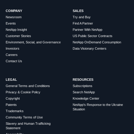
COMPANY
SALES
Newsroom
Try and Buy
Events
Find A Partner
NetApp Insight
Partner With NetApp
Customer Stories
US Public Sector Contracts
Environment, Social, and Governance
NetApp OnDemand Consumption
Investors
Data Visionary Centers
Careers
Contact Us
LEGAL
RESOURCES
General Terms and Conditions
Subscriptions
Privacy & Cookie Policy
Search NetApp
Copyright
Knowledge Center
Patents
NetApp's Response to the Ukraine
Situation
Trademarks
Community Terms of Use
Slavery and Human Trafficking
Statement