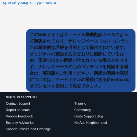
specialty:snapx
type:howto
このWebサイトはニューラル機械翻訳ツールによっ
て翻訳されており、ナレッジベース（KB）コンテン
ツの基本的な理解を目的として提供されています。
オリジナルの英語を文字どおりに翻訳しているた
め、正確ではない翻訳が含まれている場合がありま
す。ナレッジベースの元のコンテンツを確認する場
合は、英語版をご利用ください。翻訳の問題や誤訳
については、アーティクルの最後にある[Feedback]
オプションを使用して報告できます。
MORE IN SUPPORT
Contact Support
Training
Report an Issue
Community
Provide Feedback
Digital Support Blog
Security Advisories
NetApp Neighborhood
Support Policies and Offerings