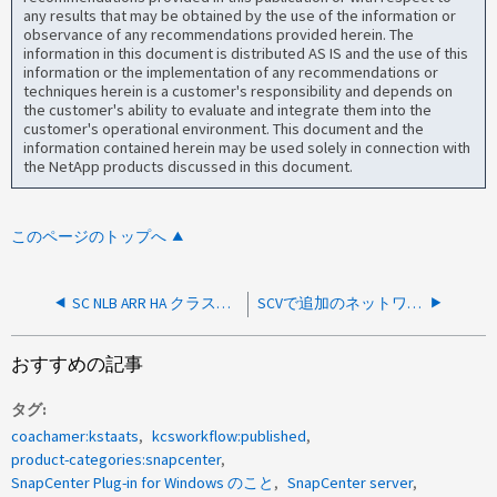
any results that may be obtained by the use of the information or
observance of any recommendations provided herein. The
information in this document is distributed AS IS and the use of this
information or the implementation of any recommendations or
techniques herein is a customer's responsibility and depends on
the customer's ability to evaluate and integrate them into the
customer's operational environment. This document and the
information contained herein may be used solely in connection with
the NetApp products discussed in this document.
このページのトップへ
SC NLB ARR HA クラスターをスタンドアロンサーバー構成に変換する方法
SCVで追加のネットワークアダプタを作成する方法
おすすめの記事
タグ
coachamer:kstaats
kcsworkflow:published
product-categories:snapcenter
SnapCenter Plug-in for Windows のこと
SnapCenter server