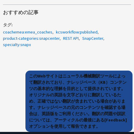
おすすめの記事
タグ
coachemea:emea_coaches
kcsworkflow:published
product-categories:snapcenter
REST API
SnapCenter
specialty:snapx
このWebサイトはニューラル機械翻訳ツールによっ
て翻訳されており、ナレッジベース（KB）コンテン
ツの基本的な理解を目的として提供されています。
オリジナルの英語を文字どおりに翻訳しているた
め、正確ではない翻訳が含まれている場合がありま
す。ナレッジベースの元のコンテンツを確認する場
合は、英語版をご利用ください。翻訳の問題や誤訳
については、アーティクルの最後にある[Feedback]
オプションを使用して報告できます。