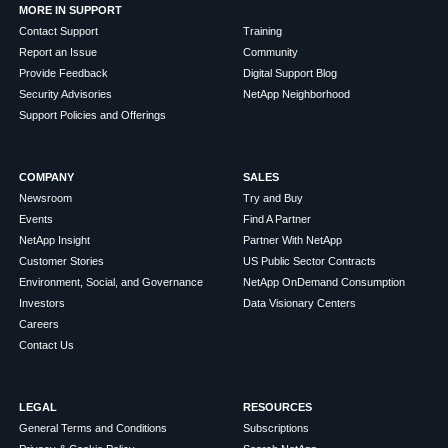
MORE IN SUPPORT
Contact Support
Training
Report an Issue
Community
Provide Feedback
Digital Support Blog
Security Advisories
NetApp Neighborhood
Support Policies and Offerings
COMPANY
SALES
Newsroom
Try and Buy
Events
Find A Partner
NetApp Insight
Partner With NetApp
Customer Stories
US Public Sector Contracts
Environment, Social, and Governance
NetApp OnDemand Consumption
Investors
Data Visionary Centers
Careers
Contact Us
LEGAL
RESOURCES
General Terms and Conditions
Subscriptions