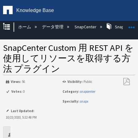
Knowledge Base
グローバル階層を展開/折りたたむ
ホーム
データ管理
SnapCenter
SnapCenter
SnapCenter Custom 用 REST API を
使用してリソースを取得する方
法 プラグイン
Views:
56
Visibility:
Public
PDF
Votes:
0
Category:
snapcenter
と
Specialty:
snapx
し
て
Last Updated:
保
10/22/2020, 5:22:48 PM
存
に