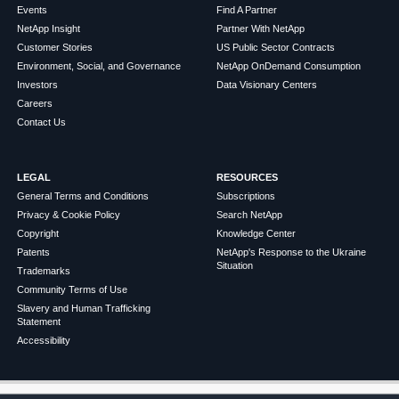
Events
Find A Partner
NetApp Insight
Partner With NetApp
Customer Stories
US Public Sector Contracts
Environment, Social, and Governance
NetApp OnDemand Consumption
Investors
Data Visionary Centers
Careers
Contact Us
LEGAL
RESOURCES
General Terms and Conditions
Subscriptions
Privacy & Cookie Policy
Search NetApp
Copyright
Knowledge Center
Patents
NetApp's Response to the Ukraine
Situation
Trademarks
Community Terms of Use
Slavery and Human Trafficking
Statement
Accessibility