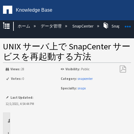
Knowledge Base
グローバル階層を展開/折りたたむ
ホーム
データ管理
SnapCenter
SnapCenter
UNIX サーバ上で SnapCenter サー
ビスを再起動する方法
Views:
28
Visibility:
Public
PDF
Votes:
0
Category:
snapcenter
と
Specialty:
snapx
し
て
Last Updated:
保
12/1/2021, 4:54:44 PM
存
環
境
説