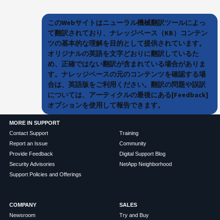
このWebサイトはニューラル機械翻訳ツールによっ
て翻訳されており、ナレッジベース（KB）コンテン
ツの基本的な理解を目的として提供されています。
オリジナルの英語を文字どおりに翻訳しているた
め、正確ではない翻訳が含まれている場合がありま
す。ナレッジベースの元のコンテンツを確認する場
合は、英語版をご利用ください。翻訳の問題や誤訳
については、アーティクルの最後にある[Feedback]
オプションを使用して報告できます。
MORE IN SUPPORT
Contact Support
Training
Report an Issue
Community
Provide Feedback
Digital Support Blog
Security Advisories
NetApp Neighborhood
Support Policies and Offerings
COMPANY
SALES
Newsroom
Try and Buy