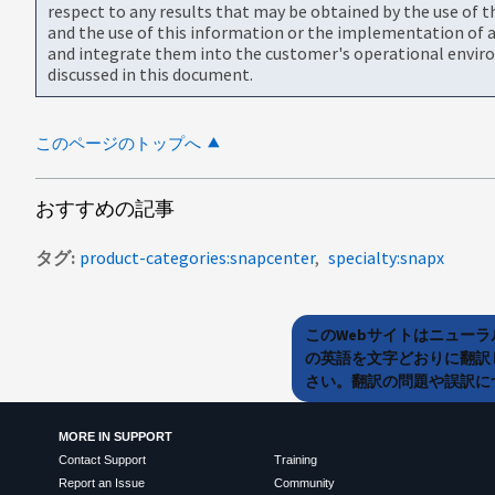
respect to any results that may be obtained by the use of 
and the use of this information or the implementation of a
and integrate them into the customer's operational envir
discussed in this document.
このページのトップへ
おすすめの記事
タグ
product-categories:snapcenter
specialty:snapx
このWebサイトはニュー
の英語を文字どおりに翻訳
さい。翻訳の問題や誤訳につ
MORE IN SUPPORT
Contact Support
Training
Report an Issue
Community