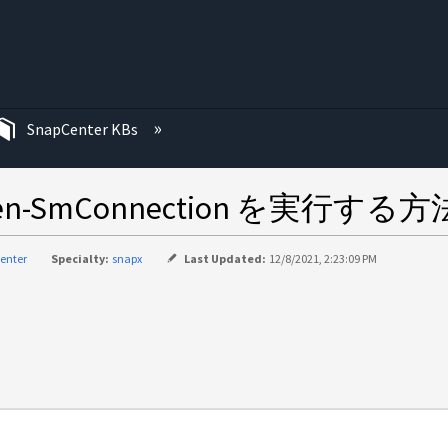
む
SnapCenter KBs
en-SmConnection を実行する方
enter
Specialty:
snapx
Last Updated:
12/8/2021, 2:23:09 PM