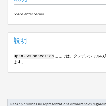
SnapCenter Server
説明
ここでは、クレデンシャルの入力を
Open-SmConnection
ます。
NetApp provides no representations or warranties regarding 