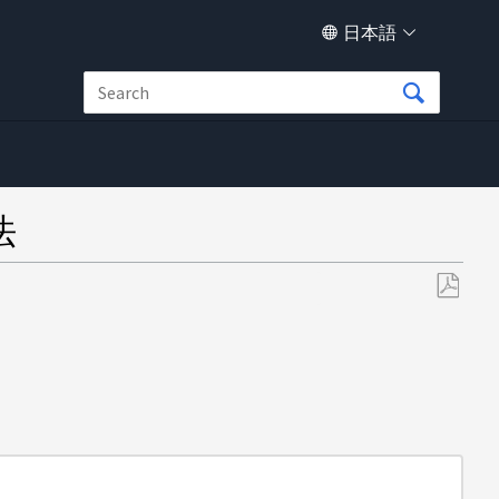
日本語
法
PDF
と
し
て
保
存