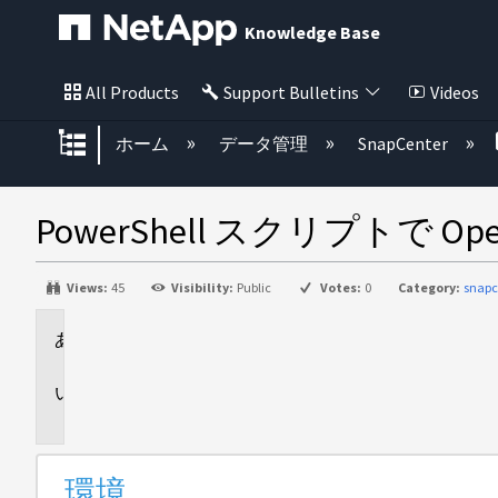
Knowledge Base
All Products
Support Bulletins
Videos
グローバル階層を展開/折りたた
ホーム
データ管理
SnapCenter
PowerShell スクリプトで Op
Views:
45
Visibility:
Public
Votes:
0
Category:
snapc
環
境
説
明
環境