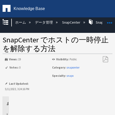
Knowledge Base
グローバル階層を展開/折りたたむ
ホーム
データ管理
SnapCenter
SnapCenter
SnapCenter でホストの一時停止
を解除する方法
Views:
19
Visibility:
Public
PDF
Votes:
0
Category:
snapcenter
と
Specialty:
snapx
し
て
Last Updated:
保
5/11/2023, 3:24:16 PM
存
環
境
説