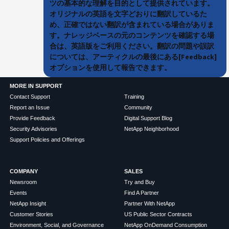
ツの基本的な理解を目的として提供されています。
オリジナルの英語を文字どおりに翻訳しているた
め、正確ではない翻訳が含まれている場合がありま
す。ナレッジベースの元のコンテンツを確認する場
合は、英語版をご利用ください。翻訳の問題や誤訳
については、アーティクルの最後にある[Feedback]
オプションを使用して報告できます。
MORE IN SUPPORT
Contact Support
Training
Report an Issue
Community
Provide Feedback
Digital Support Blog
Security Advisories
NetApp Neighborhood
Support Policies and Offerings
COMPANY
SALES
Newsroom
Try and Buy
Events
Find A Partner
NetApp Insight
Partner With NetApp
Customer Stories
US Public Sector Contracts
Environment, Social, and Governance
NetApp OnDemand Consumption