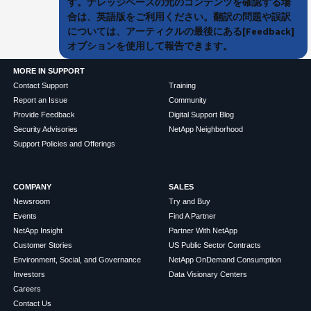
す。ナレッジベースの元のコンテンツを確認する場
合は、英語版をご利用ください。翻訳の問題や誤訳
については、アーティクルの最後にある[Feedback]
オプションを使用して報告できます。
MORE IN SUPPORT
Contact Support
Training
Report an Issue
Community
Provide Feedback
Digital Support Blog
Security Advisories
NetApp Neighborhood
Support Policies and Offerings
COMPANY
SALES
Newsroom
Try and Buy
Events
Find A Partner
NetApp Insight
Partner With NetApp
Customer Stories
US Public Sector Contracts
Environment, Social, and Governance
NetApp OnDemand Consumption
Investors
Data Visionary Centers
Careers
Contact Us