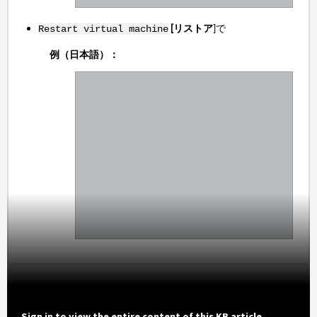
[リストア
]で
Restart virtual machine
例（日本語）：
Sign in to view the entire content of this KB article.