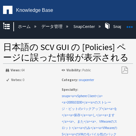
Knowledge Base
グローバル階層を展開/折りたたむ
ホーム
データ管理
SnapCenter
SnapCenter
日本語の SCV GUI の [Policies] ペ
ージに誤った情報が表示される
Views:
64
Visibility:
Public
PDF
Votes:
0
Category:
snapcenter
と
Specialty:
し
snapx<a>vSphere Client</a>
て
<a>2009103200</a><a>のストレー
保
ジ・ビットのバックアップ</a><a>を
存
</a><a>保存</a><a>し</a><a>ます
</a><a>。また</a><a>、VMwareのス
ロット</a><a>のみ</a><a>VMwareの
S</a><a>のVMのモバイル性のバック