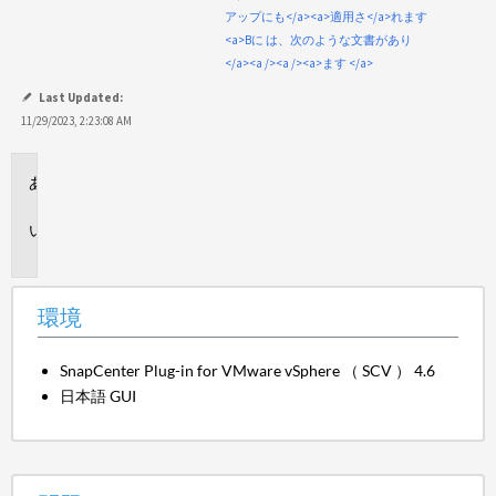
アップにも</a><a>適用さ</a>れます
<a>Bに は、次のような文書があり
</a><a /><a /><a>ます </a>
Last Updated:
11/29/2023, 2:23:08 AM
環
境
問
題
環境
SnapCenter Plug-in for VMware vSphere （ SCV ） 4.6
日本語 GUI