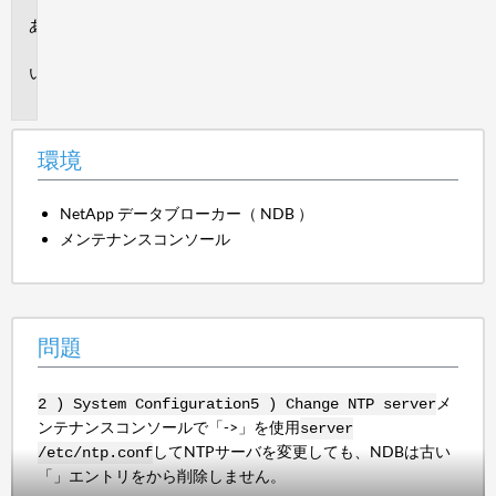
環
境
問
題
環境
NetApp データブローカー（ NDB ）
メンテナンスコンソール
問題
メ
2 ) System Configuration
5 ) Change NTP server
ンテナンスコンソールで「->」を使用
server
してNTPサーバを変更しても、NDBは古い
/etc/ntp.conf
「」エントリをから削除しません。