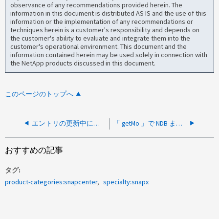
observance of any recommendations provided herein. The
information in this document is distributed AS IS and the use of this
information or the implementation of any recommendations or
techniques herein is a customer's responsibility and depends on
the customer's ability to evaluate and integrate them into the
customer's operational environment. This document and the
information contained herein may be used solely in connection with
the NetApp products discussed in this document.
このページのトップへ
エントリの更新中にエラーが発生したため、 NDB はポリシーの削除に失敗しました。詳細については、内部例外を参照してください。」
「 getMo 」で NDB または SCV バックアップが失敗する ServiceInstance の NULL ポインタです。 "
おすすめの記事
タグ
product-categories:snapcenter
specialty:snapx