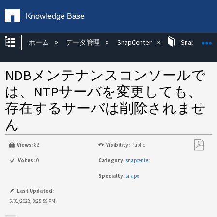
Knowledge Base
グローバル階層を展開/折りたたむ
ホーム
データ管理
SnapCenter
SnapCenter
NDBメンテナンスコンソールで
は、NTPサーバを変更しても、
存在するサーバは削除されませ
ん
Views:
82
Visibility:
Public
PDF
Votes:
0
Category:
snapcenter
と
Specialty:
snapx
し
て
Last Updated:
保
5/31/2022, 3:25:59 PM
存