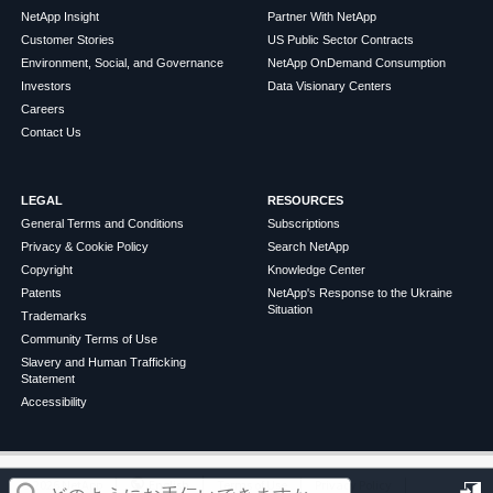
NetApp Insight
Partner With NetApp
Customer Stories
US Public Sector Contracts
Environment, Social, and Governance
NetApp OnDemand Consumption
Investors
Data Visionary Centers
Careers
Contact Us
LEGAL
RESOURCES
General Terms and Conditions
Subscriptions
Privacy & Cookie Policy
Search NetApp
Copyright
Knowledge Center
Patents
NetApp's Response to the Ukraine
Situation
Trademarks
Community Terms of Use
Slavery and Human Trafficking
Statement
Accessibility
この記事は役に立ちましたか？
©
2026
NetApp
English
Terms of Use
Privacy Policy