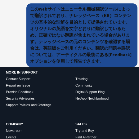
このWebサイトはニューラル機械翻訳ツールによっ
て翻訳されており、ナレッジベース（KB）コンテン
ツの基本的な理解を目的として提供されています。
オリジナルの英語を文字どおりに翻訳しているた
め、正確ではない翻訳が含まれている場合がありま
す。ナレッジベースの元のコンテンツを確認する場
合は、英語版をご利用ください。翻訳の問題や誤訳
については、アーティクルの最後にある[Feedback]
オプションを使用して報告できます。
MORE IN SUPPORT
Contact Support
Training
Report an Issue
Community
Provide Feedback
Digital Support Blog
Security Advisories
NetApp Neighborhood
Support Policies and Offerings
COMPANY
SALES
Newsroom
Try and Buy
Events
Find A Partner