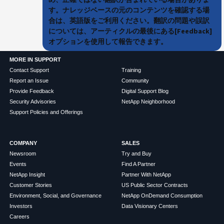
す。ナレッジベースの元のコンテンツを確認する場
合は、英語版をご利用ください。翻訳の問題や誤訳
については、アーティクルの最後にある[Feedback]
オプションを使用して報告できます。
MORE IN SUPPORT
Contact Support
Training
Report an Issue
Community
Provide Feedback
Digital Support Blog
Security Advisories
NetApp Neighborhood
Support Policies and Offerings
COMPANY
SALES
Newsroom
Try and Buy
Events
Find A Partner
NetApp Insight
Partner With NetApp
Customer Stories
US Public Sector Contracts
Environment, Social, and Governance
NetApp OnDemand Consumption
Investors
Data Visionary Centers
Careers