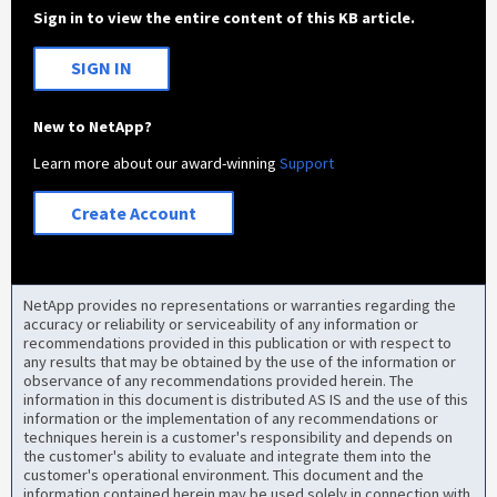
Sign in to view the entire content of this KB article.
SIGN IN
New to NetApp?
Learn more about our award-winning
Support
Create Account
NetApp provides no representations or warranties regarding the
accuracy or reliability or serviceability of any information or
recommendations provided in this publication or with respect to
any results that may be obtained by the use of the information or
observance of any recommendations provided herein. The
information in this document is distributed AS IS and the use of this
information or the implementation of any recommendations or
techniques herein is a customer's responsibility and depends on
the customer's ability to evaluate and integrate them into the
customer's operational environment. This document and the
information contained herein may be used solely in connection with