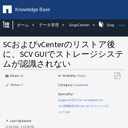
Knowledge Base
グローバル階層を展開/折りたたむ
ホーム
データ管理
SnapCenter
SnapCenter
SCおよびvCenterのリストア後
に、SCV GUIでストレージシステ
ムが認識されない
Views:
16
Visibility:
Public
PDF
Votes:
0
Category:
snapcenter
と
Specialty:
し
snapx<a>SCV</a><a>restore</a>
て
<a>20099143719</a><a>ストレージビ
保
ュー</a>
存
Last Updated:
12/28/2022, 3:53:59 PM