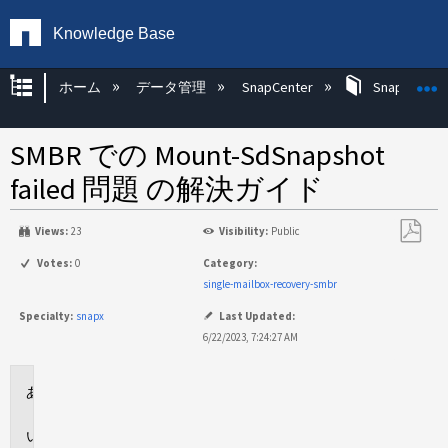
Knowledge Base
グローバル階層を展開/折りたたむ
ホーム
データ管理
SnapCenter
SnapCenter
SMBR での Mount-SdSnapshot
failed 問題 の解決ガイド
Views:
23
Visibility:
Public
PDF
Votes:
0
Category:
と
single-mailbox-recovery-smbr
し
Specialty:
snapx
Last Updated:
て
6/22/2023, 7:24:27 AM
保
存
環
境
説