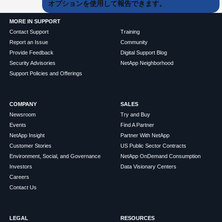
オプションを使用して報告できます。
MORE IN SUPPORT
Contact Support
Training
Report an Issue
Community
Provide Feedback
Digital Support Blog
Security Advisories
NetApp Neighborhood
Support Policies and Offerings
COMPANY
SALES
Newsroom
Try and Buy
Events
Find A Partner
NetApp Insight
Partner With NetApp
Customer Stories
US Public Sector Contracts
Environment, Social, and Governance
NetApp OnDemand Consumption
Investors
Data Visionary Centers
Careers
Contact Us
LEGAL
RESOURCES