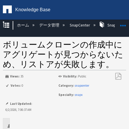
Knowledge Base
グローバル階層を展開/折りたたむ
ホーム
データ管理
SnapCenter
SnapCenter
ボリュームクローンの作成中に
アグリゲートが見つからないた
め、リストアが失敗します。
Views:
35
Visibility:
Public
PDF
Votes:
0
Category:
snapcenter
と
Specialty:
snapx
し
て
Last Updated:
保
6/2/2026, 7:06:37 AM
存
環