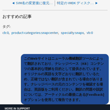
SVM名の変更後に復元が失敗する
特定の VMDK ディスクの SCV でのリストアは失敗するが、 VM 全体のリストアは成功する
おすすめの記事
タグ
cb:0
product-categories:snapcenter
specialty:snapx
vb:0
このWebサイトはニューラル機械翻訳ツールによっ
て翻訳されており、ナレッジベース（KB）コンテン
ツの基本的な理解を目的として提供されています。
オリジナルの英語を文字どおりに翻訳しているた
め、正確ではない翻訳が含まれている場合がありま
す。ナレッジベースの元のコンテンツを確認する場
合は、英語版をご利用ください。翻訳の問題や誤訳
については、アーティクルの最後にある[Feedback]
オプションを使用して報告できます。
MORE IN SUPPORT