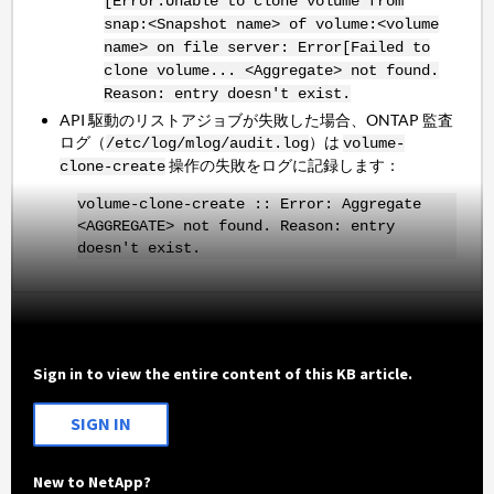
[Error:Unable to clone volume from
snap:<Snapshot name> of volume:<volume
name> on file server: Error[Failed to
clone volume... <Aggregate> not found.
Reason: entry doesn't exist.
API 駆動のリストアジョブが失敗した場合、ONTAP 監査
ログ（
）は
/etc/log/mlog/audit.log
volume-
操作の失敗をログに記録します：
clone-
create
volume-clone-create :: Error: Aggregate
<AGGREGATE> not found. Reason: entry
doesn't exist.
Sign in to view the entire content of this KB article.
SIGN IN
New to NetApp?