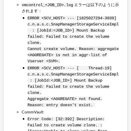
エラーは以下のように示
vmcontrol_<JOB_ID>.log
されます：
ERROR <SCV_HOST> --- [1825027294-3939]
c.n.a.s.c.SnapManagerStorageServiceImpl
: [JobId:<JOB_ID>] Mount Backup
failed: Failed to create the volume
clone.
Cannot create volume. Reason: aggregate
<AGGREGATE> is not in aggr-list of
Vserver <SVM>.
ERROR <SCV_HOST> --- [ Thread-19]
c.n.a.s.c.SnapManagerStorageServiceImpl
: [JobId:<JOB_ID>] Mount Backup
failed: Failed to create the volume
clone.
Aggregate <AGGREGATE> not found.
Reason: entry doesn't exist.
CommVault
Error Code: [32:392] Description:
Failed to create volume clone. :