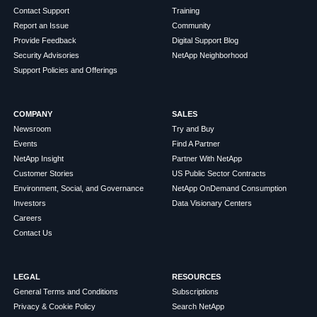
Contact Support
Training
Report an Issue
Community
Provide Feedback
Digital Support Blog
Security Advisories
NetApp Neighborhood
Support Policies and Offerings
COMPANY
SALES
Newsroom
Try and Buy
Events
Find A Partner
NetApp Insight
Partner With NetApp
Customer Stories
US Public Sector Contracts
Environment, Social, and Governance
NetApp OnDemand Consumption
Investors
Data Visionary Centers
Careers
Contact Us
LEGAL
RESOURCES
General Terms and Conditions
Subscriptions
Privacy & Cookie Policy
Search NetApp