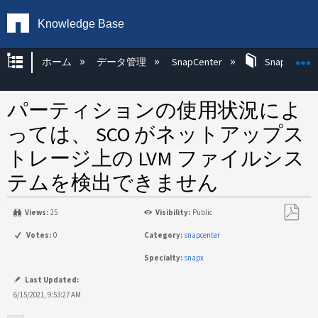
Knowledge Base
グローバル階層を展開/折りたたむ
ホーム
データ管理
SnapCenter
SnapCenter
パーティションの使用状況によ
っては、 SCO がネットアップス
トレージ上の LVM ファイルシス
テムを検出できません
Views:
25
Visibility:
Public
PDF
Votes:
0
Category:
snapcenter
と
Specialty:
snapx
し
て
Last Updated:
保
6/15/2021, 9:53:27 AM
存