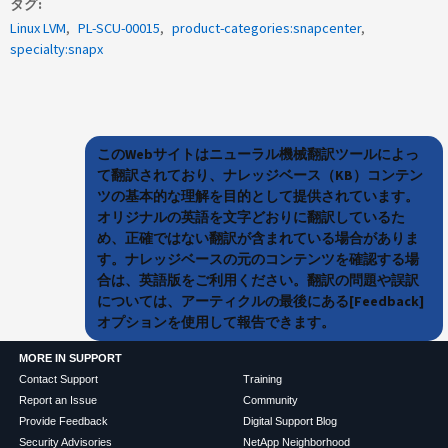
タグ
Linux LVM
PL-SCU-00015
product-categories:snapcenter
specialty:snapx
このWebサイトはニューラル機械翻訳ツールによっ
て翻訳されており、ナレッジベース（KB）コンテン
ツの基本的な理解を目的として提供されています。
オリジナルの英語を文字どおりに翻訳しているた
め、正確ではない翻訳が含まれている場合がありま
す。ナレッジベースの元のコンテンツを確認する場
合は、英語版をご利用ください。翻訳の問題や誤訳
については、アーティクルの最後にある[Feedback]
オプションを使用して報告できます。
MORE IN SUPPORT
Contact Support
Training
Report an Issue
Community
Provide Feedback
Digital Support Blog
Security Advisories
NetApp Neighborhood