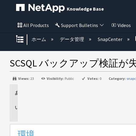
Knowledge Base
All Products
Support Bulletins
Videos
グローバル階層を展開/折りたた
ホーム
データ管理
SnapCenter
SCSQL バックアップ検証
Views:
23
Visibility:
Public
Votes:
0
Category:
snapc
環
境
問
題
環境