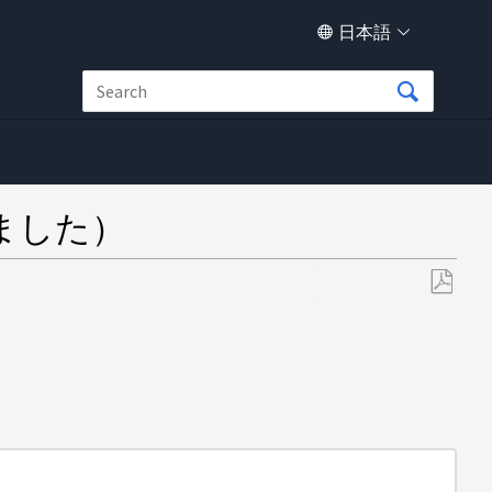
日本語
ました）
PDF
と
し
て
保
存