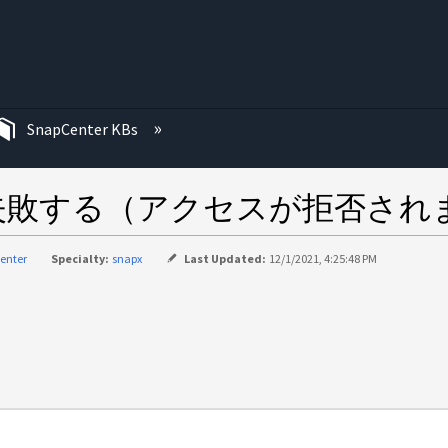
む
SnapCenter KBs
が失敗する（アクセスが拒否され
enter
Specialty:
snapx
Last Updated:
12/1/2021, 4:25:48 PM