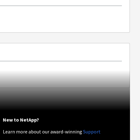
New to NetApp?
Learn more about our award-winning
Support