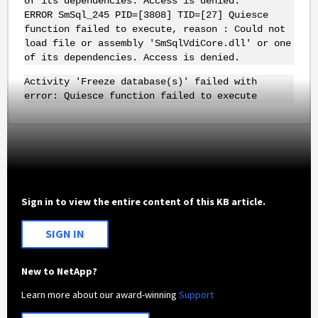
of its dependencies. Access is denied.
ERROR SmSql_245 PID=[3808] TID=[27] Quiesce
function failed to execute, reason : Could not
load file or assembly 'SmSqlVdiCore.dll' or one
of its dependencies. Access is denied.
Activity 'Freeze database(s)' failed with
error: Quiesce function failed to execute
Sign in to view the entire content of this KB article.
SIGN IN
New to NetApp?
Learn more about our award-winning
Support