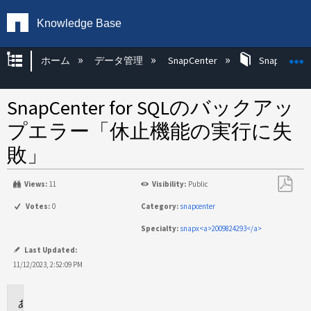
Knowledge Base
グローバル階層を展開/折りたたむ
ホーム
データ管理
SnapCenter
SnapCenter
SnapCenter for SQLのバックアッ
プエラー「休止機能の実行に失
敗」
Views:
11
Visibility:
Public
PDF
Votes:
0
Category:
snapcenter
と
Specialty:
snapx<a>2009824293</a>
し
て
Last Updated:
保
11/12/2023, 2:52:09 PM
存
環