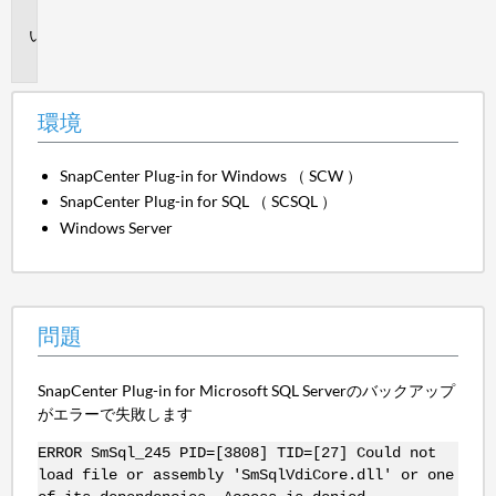
境
問
題
環境
SnapCenter Plug-in for Windows （ SCW ）
SnapCenter Plug-in for SQL （ SCSQL ）
Windows Server
問題
SnapCenter Plug-in for Microsoft SQL Serverのバックアップ
がエラーで失敗します
ERROR SmSql_245 PID=[3808] TID=[27] Could not
load file or assembly 'SmSqlVdiCore.dll' or one