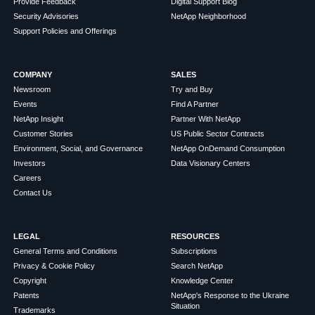
Provide Feedback
Digital Support Blog
Security Advisories
NetApp Neighborhood
Support Policies and Offerings
COMPANY
SALES
Newsroom
Try and Buy
Events
Find A Partner
NetApp Insight
Partner With NetApp
Customer Stories
US Public Sector Contracts
Environment, Social, and Governance
NetApp OnDemand Consumption
Investors
Data Visionary Centers
Careers
Contact Us
LEGAL
RESOURCES
General Terms and Conditions
Subscriptions
Privacy & Cookie Policy
Search NetApp
Copyright
Knowledge Center
Patents
NetApp's Response to the Ukraine
Situation
Trademarks