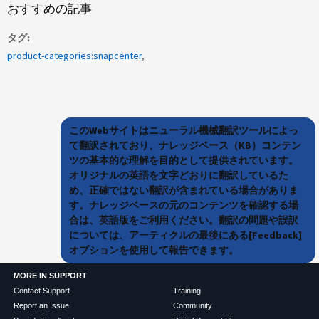
おすすめの記事
タグ
product-categories:snapcenter
このWebサイトはニューラル機械翻訳ツールによっ
て翻訳されており、ナレッジベース（KB）コンテン
ツの基本的な理解を目的として提供されています。
オリジナルの英語を文字どおりに翻訳しているた
め、正確ではない翻訳が含まれている場合がありま
す。ナレッジベースの元のコンテンツを確認する場
合は、英語版をご利用ください。翻訳の問題や誤訳
については、アーティクルの最後にある[Feedback]
オプションを使用して報告できます。
MORE IN SUPPORT
Contact Support
Training
Report an Issue
Community