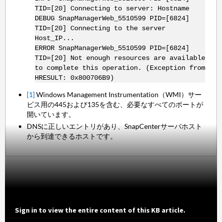
TID=[20] Connecting to server: Hostname
DEBUG SnapManagerWeb_5510599 PID=[6824]
TID=[20] Connecting to the server
Host_IP...
ERROR SnapManagerWeb_5510599 PID=[6824]
TID=[20] Not enough resources are available
to complete this operation. (Exception from
HRESULT: 0x800706B9)
[1]
Windows Management Instrumentation（WMI）サー
ビス用の445および135を含む、必要なすべてのポートが
開いています。
DNSに正しいエントリがあり、SnapCenterサーバホスト
から到達できるホストです。
Sign in to view the entire content of this KB article.