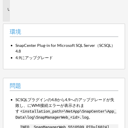
境
問
題
環境
SnapCenter Plug-in for Microsoft SQL Server（SCSQL）
4.8
4.9にアップグレード
問題
SCSQLプラグインの4.8から4.9へのアップグレードが失
敗し、にWMI接続エラーが表示されま
す
<installation_path>\NetApp\SnapCenter\App_
。
Data\log\SnapManagerWeb_<id>.log
INFO SnapManagerWeb_5510599 PID=[6824]