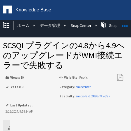
Knowledge Base
グローバル階層を展開/折りたたむ
ホーム
データ管理
SnapCenter
SnapCenter
SCSQLプラグインの4.8から4.9へ
のアップグレードがWMI接続エ
ラーで失敗する
Views:
10
Visibility:
Public
PDF
Votes:
0
Category:
snapcenter
と
Specialty:
snapx<a>2009937745</a>
し
て
Last Updated:
保
2/23/2024, 8:53:24 AM
存
環