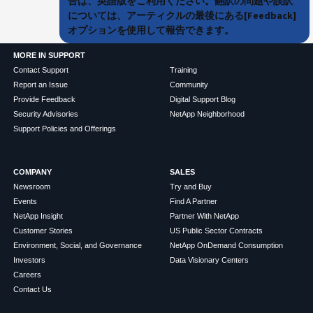
合は、英語版をご利用ください。翻訳の問題や誤訳
については、アーティクルの最後にある[Feedback]
オプションを使用して報告できます。
MORE IN SUPPORT
Contact Support
Training
Report an Issue
Community
Provide Feedback
Digital Support Blog
Security Advisories
NetApp Neighborhood
Support Policies and Offerings
COMPANY
SALES
Newsroom
Try and Buy
Events
Find A Partner
NetApp Insight
Partner With NetApp
Customer Stories
US Public Sector Contracts
Environment, Social, and Governance
NetApp OnDemand Consumption
Investors
Data Visionary Centers
Careers
Contact Us