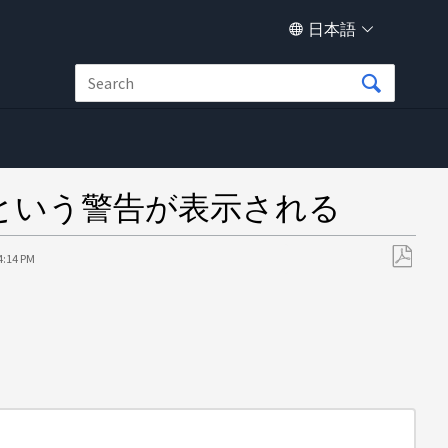
日本語
」という警告が表示される
4:14 PM
PDF
と
し
て
保
存