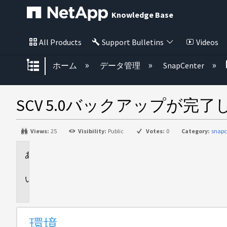
Knowledge Base
All Products
Support Bulletins
Videos
グローバル階層を展開/折りたた
ホーム
データ管理
SnapCenter
SCV 5.0バックアップが
Views:
25
Visibility:
Public
Votes:
0
Category:
snapc
環
境
問
題
環境