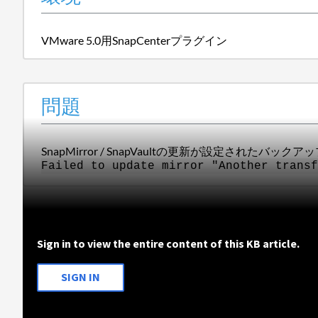
VMware 5.0用SnapCenterプラグイン
問題
SnapMirror / SnapVaultの更新が設定されたバ
Failed to update mirror "Another transf
Sign in to view the entire content of this KB article.
SIGN IN