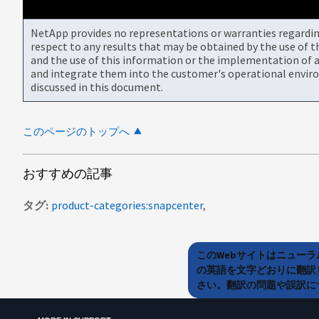
NetApp provides no representations or warranties regarding 
respect to any results that may be obtained by the use of 
and the use of this information or the implementation of a
and integrate them into the customer's operational envir
discussed in this document.
このページのトップへ
おすすめの記事
タグ
product-categories:snapcenter
このWebサイトはニュー
の英語を文字どおりに翻訳
さい。翻訳の問題や誤訳につ