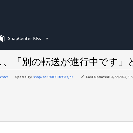
む
SnapCenter KBs
完了し、「別の転送が進行中です
enter
Specialty:
snapx<a>2009950983</a>
Last Updated:
3/22/2024, 3:2