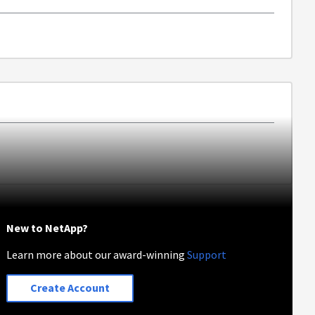
New to NetApp?
Learn more about our award-winning
Support
Create Account