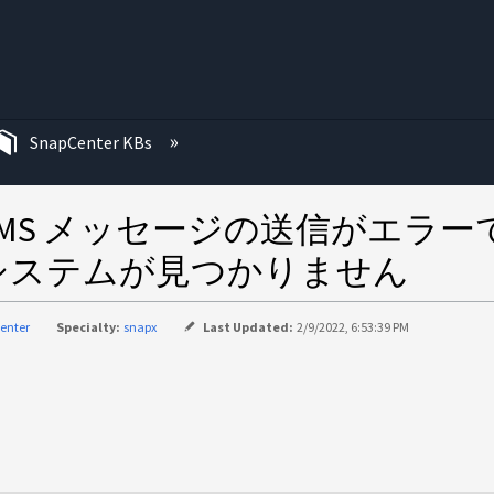
む
SnapCenter KBs
 EMS メッセージの送信がエ
システムが見つかりません
enter
Specialty:
snapx
Last Updated:
2/9/2022, 6:53:39 PM