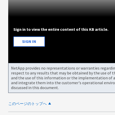
Sign in to view the entire content of this KB article.
SIGN IN
NetApp provides no representations or warranties regarding 
respect to any results that may be obtained by the use of 
and the use of this information or the implementation of a
and integrate them into the customer's operational envir
discussed in this document.
このページのトップへ