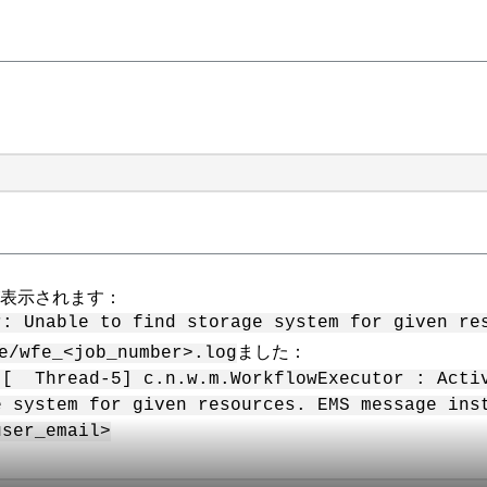
が表示されます：
r: Unable to find storage system for given re
ました：
e/wfe_<job_number>.log
 [ Thread-5] c.n.w.m.WorkflowExecutor : Acti
e system for given resources. EMS message ins
user_email>