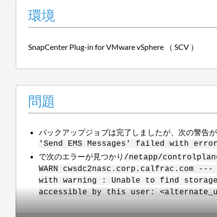
環境
SnapCenter Plug-in for VMware vSphere （ SCV ）
問題
バックアップジョブは完了しましたが、次の警告
'Send EMS Messages' failed with erro
で次のエラーが見つかり
/netapp/controlplan
WARN cwsdc2nasc.corp.calfrac.com ---
with warning : Unable to find storag
accessible by this user: <alternate_