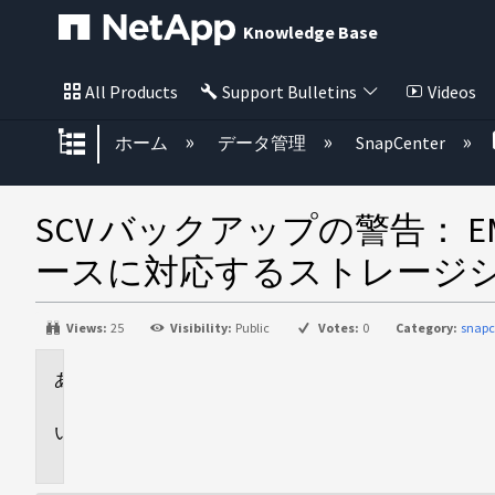
Knowledge Base
All Products
Support Bulletins
Videos
グローバル階層を展開/折りたた
ホーム
データ管理
SnapCenter
SCV バックアップの警告：
ースに対応するストレージ
Views:
25
Visibility:
Public
Votes:
0
Category:
snapc
環
境
問
題