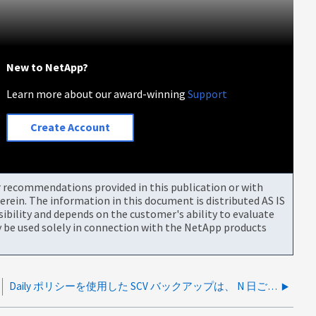
New to NetApp?
Learn more about our award-winning
Support
Create Account
or recommendations provided in this publication or with
rein. The information in this document is distributed AS IS
bility and depends on the customer's ability to evaluate
be used solely in connection with the NetApp products
Daily ポリシーを使用した SCV バックアップは、 N 日ごとにスケジュールされた間隔で実行されない