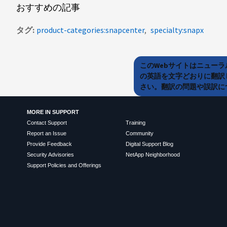
おすすめの記事
タグ
product-categories:snapcenter
specialty:snapx
このWebサイトはニュー
の英語を文字どおりに翻訳
さい。翻訳の問題や誤訳につ
MORE IN SUPPORT
Contact Support
Training
Report an Issue
Community
Provide Feedback
Digital Support Blog
Security Advisories
NetApp Neighborhood
Support Policies and Offerings