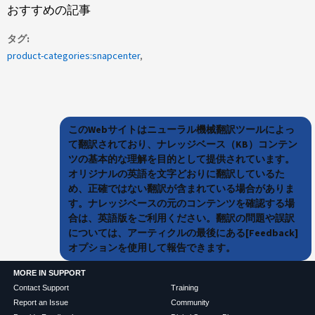
おすすめの記事
タグ
product-categories:snapcenter
このWebサイトはニューラル機械翻訳ツールによっ
て翻訳されており、ナレッジベース（KB）コンテン
ツの基本的な理解を目的として提供されています。
オリジナルの英語を文字どおりに翻訳しているた
め、正確ではない翻訳が含まれている場合がありま
す。ナレッジベースの元のコンテンツを確認する場
合は、英語版をご利用ください。翻訳の問題や誤訳
については、アーティクルの最後にある[Feedback]
オプションを使用して報告できます。
MORE IN SUPPORT
Contact Support
Training
Report an Issue
Community