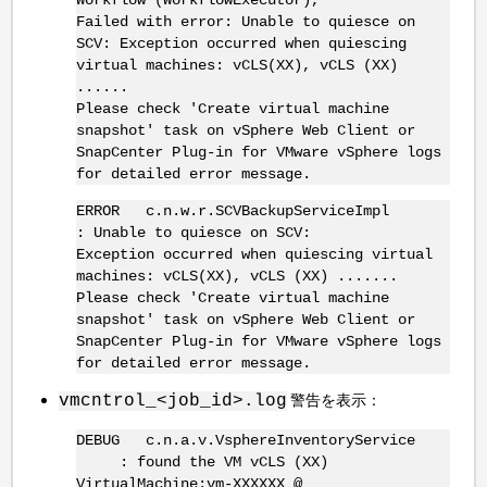
Failed with error: Unable to quiesce on
SCV: Exception occurred when quiescing
virtual machines: vCLS(XX), vCLS (XX)
......
Please check 'Create virtual machine
snapshot' task on vSphere Web Client or
SnapCenter Plug-in for VMware vSphere logs
for detailed error message.
ERROR c.n.w.r.SCVBackupServiceImpl
: Unable to quiesce on SCV:
Exception occurred when quiescing virtual
machines: vCLS(XX), vCLS (XX) .......
Please check 'Create virtual machine
snapshot' task on vSphere Web Client or
SnapCenter Plug-in for VMware vSphere logs
for detailed error message.
警告を表示：
vmcntrol_<job_id>.log
DEBUG c.n.a.v.VsphereInventoryService
: found the VM vCLS (XX)
VirtualMachine:vm-XXXXXX @