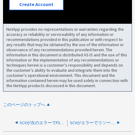
Create Account
NetApp provides no representations or warranties regarding the
accuracy or reliability or serviceability of any information or
recommendations provided in this publication or with respect to
any results that may be obtained by the use of the information or
observance of any recommendations provided herein. The
information in this document is distributed AS IS and the use of this
information or the implementation of any recommendations or
techniques herein is a customer's responsibility and depends on
the customer's ability to evaluate and integrate them into the
customer's operational environment. This document and the
information contained herein may be used solely in connection with
the NetApp products discussed in this document.
このページのトップへ
SCVが次のエラーでFSxストレージ システムを追加できません：ストレージ システム情報を追加/更新できませんでした：ストレージ システムに接続できませんでした
SCVがエラーでリソースグループを作成できません：以下のオブジェクトに対してこの処理を実行するための十分な権限がありません