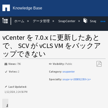
Knowledge Base
グローバル階層を展開/折りたたむ
ホーム
データ管理
SnapCenter
SnapCenter
vCenter を 7.0.x に更新したあと
で、 SCV が vCLS VM をバックア
ップできない
Views:
796
Visibility:
Public
PDF
Votes:
2
Category:
snapcenter
と
Specialty:
snapx<a>2008912393</a>
し
て
Last Updated:
保
1/12/2024, 2:24:56 PM
存
環