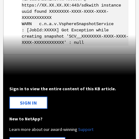
https://XX.XX.XX.XX:443/sdkwith instance
uuid found XXXXXXXX-XXXX-XXXX-XXXX-
XXXXXXXXXXXX
WARN c.n.a.v.VsphereSnapshotService
: [JobId:XXXXX] Got Exception while
creating snapshot 'SCV__XXXXXXXX-XXXX-XXXX-
XXXX-XXXXXXXXXXXX' : null
Sign in to view the entire content of this KB article.
SIGN IN
New to NetApp?
Learn more about our award-winning
Support