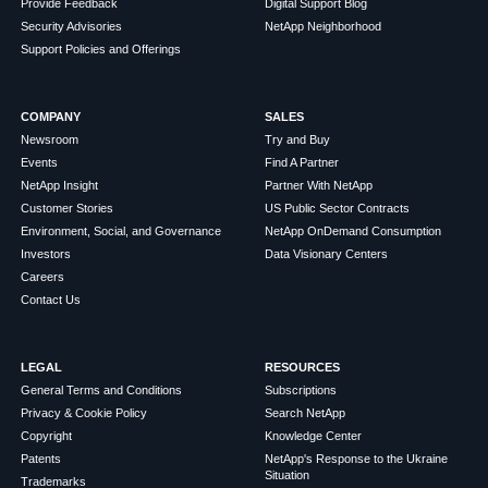
Provide Feedback
Digital Support Blog
Security Advisories
NetApp Neighborhood
Support Policies and Offerings
COMPANY
SALES
Newsroom
Try and Buy
Events
Find A Partner
NetApp Insight
Partner With NetApp
Customer Stories
US Public Sector Contracts
Environment, Social, and Governance
NetApp OnDemand Consumption
Investors
Data Visionary Centers
Careers
Contact Us
LEGAL
RESOURCES
General Terms and Conditions
Subscriptions
Privacy & Cookie Policy
Search NetApp
Copyright
Knowledge Center
Patents
NetApp's Response to the Ukraine
Situation
Trademarks