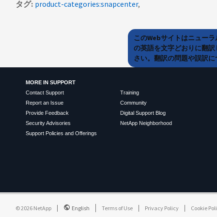
タグ
product-categories:snapcenter
このWebサイトはニュー
の英語を文字どおりに翻訳
さい。翻訳の問題や誤訳につ
MORE IN SUPPORT
Contact Support
Training
Report an Issue
Community
Provide Feedback
Digital Support Blog
Security Advisories
NetApp Neighborhood
Support Policies and Offerings
©
2026
NetApp
English
Terms of Use
Privacy Policy
Cookie Pol