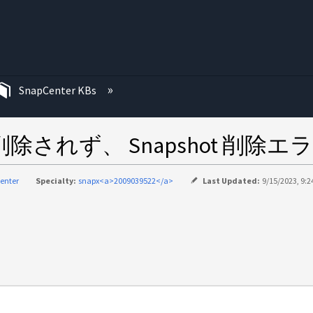
む
SnapCenter KBs
が削除されず、 Snapshot 削除
enter
Specialty:
snapx<a>2009039522</a>
Last Updated:
9/15/2023, 9: