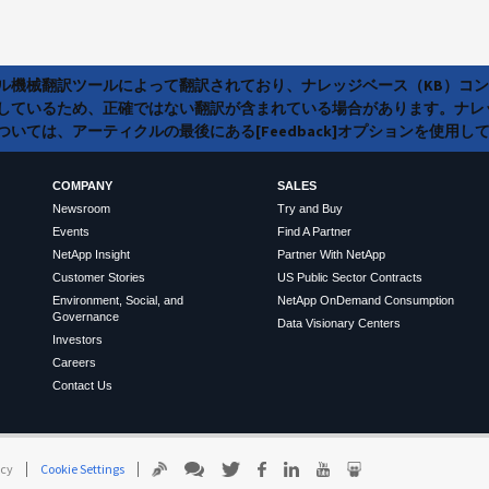
ラル機械翻訳ツールによって翻訳されており、ナレッジベース（KB）コ
しているため、正確ではない翻訳が含まれている場合があります。ナレ
いては、アーティクルの最後にある[Feedback]オプションを使用し
COMPANY
SALES
Newsroom
Try and Buy
Events
Find A Partner
NetApp Insight
Partner With NetApp
Customer Stories
US Public Sector Contracts
Environment, Social, and
NetApp OnDemand Consumption
Governance
Data Visionary Centers
Investors
Careers
Contact Us
icy
Cookie Settings