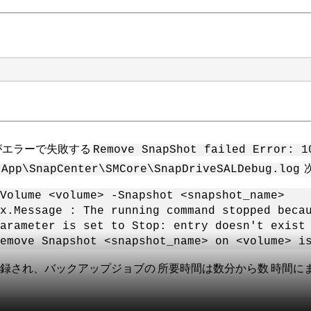
がエラーで失敗する
Remove SnapShot failed Error: 1
tApp\SnapCenter\SMCore\SnapDriveSALDebug.log
Volume <volume> -Snapshot <snapshot_name>
x.Message : The running command stopped beca
arameter is set to Stop: entry doesn't exist
emove Snapshot <snapshot_name> on <volume> i
録され、バックアップジョブの 所要時間は数分から数 時間に