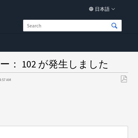
日本語
エラー： 102 が発生しました
24:57 AM
PDF
と
し
て
保
存