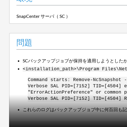
SnapCenter サーバ（ SC ）
問題
SCバックアップジョブが保持を適用しようとした
<installation_path>\Program Files\Ne
Command starts: Remove-NcSnapshot -
Verbose SAL PID=[7152] TID=[4504] e
"ErrorActionPreference" or common p
Verbose SAL PID=[7152] TID=[4504] R
これらのログはバックアップジョブ中に何百回も記