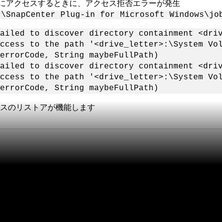
UN にアクセスするときに、アクセス拒否エラーが発生
r\SnapCenter Plug-in for Microsoft Windows\jo
ailed to discover directory containment <dri
Access to the path '<drive_letter>:\System V
errorCode, String maybeFullPath)
ailed to discover directory containment <dri
Access to the path '<drive_letter>:\System V
errorCode, String maybeFullPath)
ースのリストアが機能します