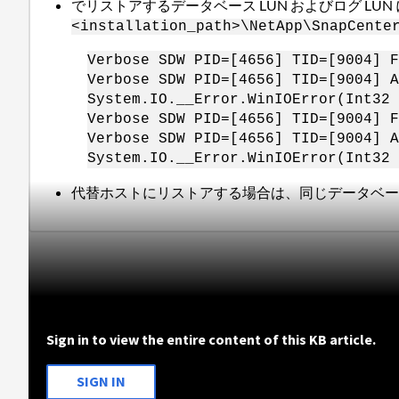
でリストアするデータベース LUN およびログ L
<installation_path>\NetApp\SnapCente
Verbose SDW PID=[4656] TID=[9004] F
Verbose SDW PID=[4656] TID=[9004] 
System.IO.__Error.WinIOError(Int32 
Verbose SDW PID=[4656] TID=[9004] F
Verbose SDW PID=[4656] TID=[9004] 
System.IO.__Error.WinIOError(Int32 
代替ホストにリストアする場合は、同じデータベ
Sign in to view the entire content of this KB article.
SIGN IN