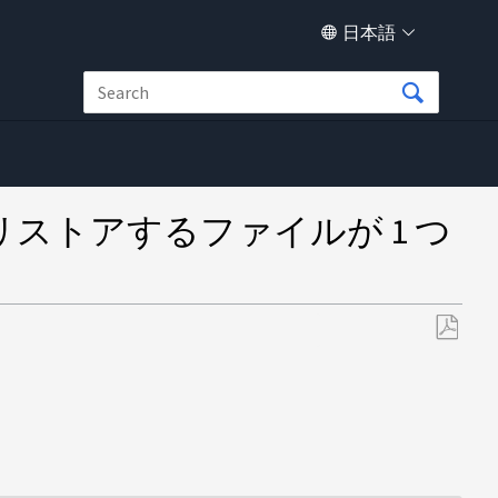
日本語
ストアするファイルが 1 つ
PDF
と
し
て
保
存