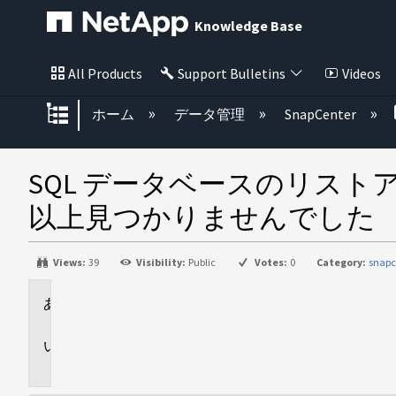
Knowledge Base
All Products
Support Bulletins
Videos
グローバル階層を展開/折りたた
ホーム
データ管理
SnapCenter
SQL データベースのリスト
以上見つかりませんでした
Views:
39
Visibility:
Public
Votes:
0
Category:
snapc
環
境
問
題