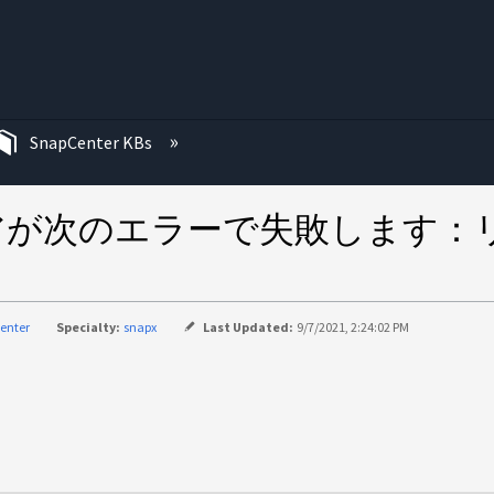
む
SnapCenter KBs
アが次のエラーで失敗します：リ
enter
Specialty:
snapx
Last Updated:
9/7/2021, 2:24:02 PM