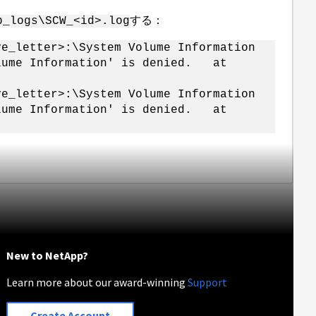
する：
b_logs\SCW_<id>.log
ve_letter>:\System Volume Information
olume Information' is denied. at
ve_letter>:\System Volume Information
olume Information' is denied. at
New to NetApp?
Learn more about our award-winning
Support
Create Account