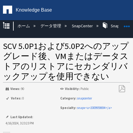
Knowledge Base
グローバル階層を展開/折りたたむ
ホーム
データ管理
SnapCenter
SnapCenter
SCV 5.0P1および5.0P2へのアップ
グレード後、VMまたはデータス
トアのリストアにセカンダリバ
ックアップを使用できない
Views:
90
Visibility:
Public
PDF
Votes:
0
Category:
snapcenter
と
Specialty:
snapx<a>2009959694</a>
し
て
Last Updated:
保
4/16/2024, 3:23:23 PM
存