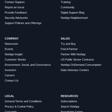
Contact Support
Training
Report an Issue
Community
Provide Feedback
Digital Support Blog
Security Advisories
NetApp Neighborhood
Support Policies and Offerings
COMPANY
SALES
Newsroom
Try and Buy
Events
Find A Partner
NetApp Insight
Partner With NetApp
Customer Stories
US Public Sector Contracts
Environment, Social, and Governance
NetApp OnDemand Consumption
Investors
Data Visionary Centers
Careers
Contact Us
LEGAL
RESOURCES
General Terms and Conditions
Subscriptions
Privacy & Cookie Policy
Search NetApp
Copyright
Knowledge Center