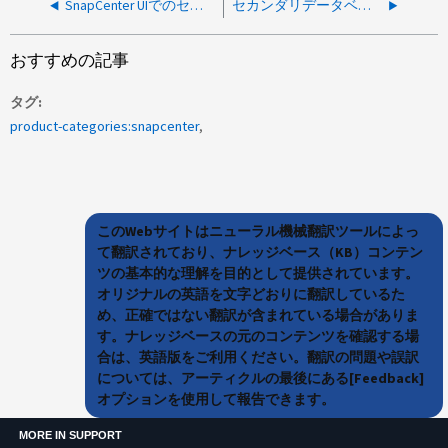
SnapCenter UIでのセカンダリSnapMirror/SnapVault Snapshot数の不一致
セカンダリデータベースの移行が失敗する
おすすめの記事
タグ
product-categories:snapcenter
このWebサイトはニューラル機械翻訳ツールによっ
て翻訳されており、ナレッジベース（KB）コンテン
ツの基本的な理解を目的として提供されています。
オリジナルの英語を文字どおりに翻訳しているた
め、正確ではない翻訳が含まれている場合がありま
す。ナレッジベースの元のコンテンツを確認する場
合は、英語版をご利用ください。翻訳の問題や誤訳
については、アーティクルの最後にある[Feedback]
オプションを使用して報告できます。
MORE IN SUPPORT