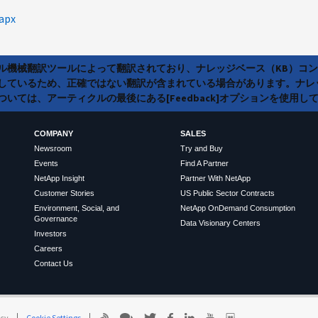
napx
ラル機械翻訳ツールによって翻訳されており、ナレッジベース（KB）コ
しているため、正確ではない翻訳が含まれている場合があります。ナレ
いては、アーティクルの最後にある[Feedback]オプションを使用し
COMPANY
SALES
Newsroom
Try and Buy
Events
Find A Partner
NetApp Insight
Partner With NetApp
Customer Stories
US Public Sector Contracts
Environment, Social, and
NetApp OnDemand Consumption
Governance
Data Visionary Centers
Investors
Careers
Contact Us
icy
Cookie Settings