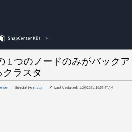
む
SnapCenter KBs
は、 SQL の 1 つのノードのみがバ
るクラスタ
enter
Specialty:
snapx
Last Updated:
1/26/2021, 10:56:47 AM