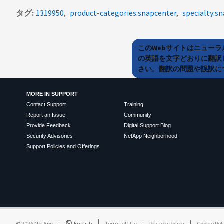
タグ
1319950
product-categories:snapcenter
specialty:s
このWebサイトはニュー
の英語を文字どおりに翻訳
さい。翻訳の問題や誤訳につ
MORE IN SUPPORT
Contact Support
Training
Report an Issue
Community
Provide Feedback
Digital Support Blog
Security Advisories
NetApp Neighborhood
Support Policies and Offerings
©
2026
NetApp
English
Terms of Use
Privacy Policy
Cookie Pol