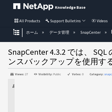
Knowledge Base
All Products
Support Bulletins
Videos
グローバル階層を展開/折りたた
ホーム
データ管理
SnapCenter
SnapCenter 4.3.2 で
ンスバックアップを使用す
Views:
27
Visibility:
Public
Votes:
0
Category:
snapc
に
適
用
さ
れ