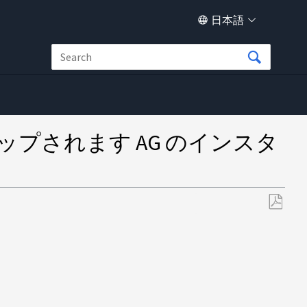
日本語
ックアップされます AG のインスタ
PDF
と
し
て
保
存