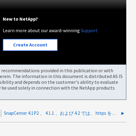
New to NetApp?
Learn more about our award-winning
Support
Create Account
or recommendations provided in this publication or with
rein. The information in this document is distributed AS IS
bility and depends on the customer's ability to evaluate
be used solely in connection with the NetApp products
SnapCenter 4.1P2 、 4.1.1 、および 4.2 では、 https を使用して同じバージョンの Linux プラグインに正しくアクセスするために、少なくとも Java 1.8.0 更新 111 が必要です