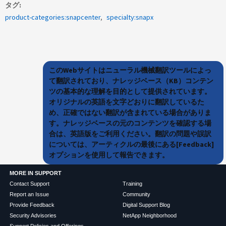
タグ
product-categories:snapcenter
specialty:snapx
このWebサイトはニューラル機械翻訳ツールによっ
て翻訳されており、ナレッジベース（KB）コンテン
ツの基本的な理解を目的として提供されています。
オリジナルの英語を文字どおりに翻訳しているた
め、正確ではない翻訳が含まれている場合がありま
す。ナレッジベースの元のコンテンツを確認する場
合は、英語版をご利用ください。翻訳の問題や誤訳
については、アーティクルの最後にある[Feedback]
オプションを使用して報告できます。
MORE IN SUPPORT
Contact Support
Training
Report an Issue
Community
Provide Feedback
Digital Support Blog
Security Advisories
NetApp Neighborhood
Support Policies and Offerings