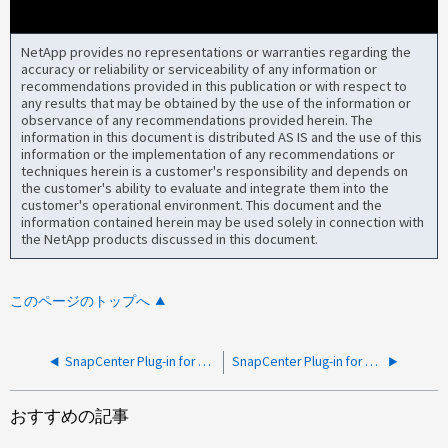
NetApp provides no representations or warranties regarding the
accuracy or reliability or serviceability of any information or
recommendations provided in this publication or with respect to
any results that may be obtained by the use of the information or
observance of any recommendations provided herein. The
information in this document is distributed AS IS and the use of this
information or the implementation of any recommendations or
techniques herein is a customer's responsibility and depends on
the customer's ability to evaluate and integrate them into the
customer's operational environment. This document and the
information contained herein may be used solely in connection with
the NetApp products discussed in this document.
このページのトップへ
SnapCenter Plug-in for Oracle：データベース ホストとSnapCenter サーバ間のポート8146がブロックされているためバックアップが失敗する
SnapCenter Plug-in for Oracle のバックアップが、 rman-08139 アーカイブ REDO ログが削除されず、失敗します
おすすめの記事