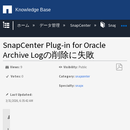
Knowledge Base
グローバル階層を展開/折りたたむ
ホーム
データ管理
SnapCenter
SnapCenter
SnapCenter Plug-in for Oracle
Archive Logの削除に失敗
Views:
9
Visibility:
Public
PDF
Votes:
0
Category:
snapcenter
と
Specialty:
snapx
し
て
Last Updated:
保
3/31/2026, 6:35:42 AM
存
環
境
問