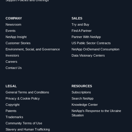
COMPANY
SALES
Newsroom
Try and Buy
Events
Find A Partner
NetApp Insight
Partner With NetApp
Customer Stories
US Public Sector Contracts
Environment, Social, and Governance
NetApp OnDemand Consumption
Investors
Data Visionary Centers
Careers
Contact Us
LEGAL
RESOURCES
General Terms and Conditions
Subscriptions
Privacy & Cookie Policy
Search NetApp
Copyright
Knowledge Center
Patents
NetApp's Response to the Ukraine
Situation
Trademarks
Community Terms of Use
Slavery and Human Trafficking