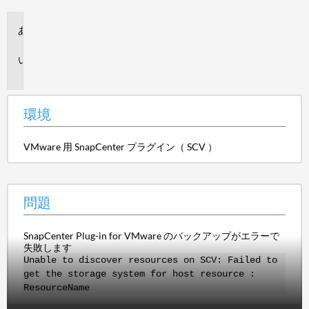
環
境
問
題
環境
VMware 用 SnapCenter プラグイン（ SCV ）
問題
SnapCenter Plug-in for VMware のバックアップがエラーで
失敗します
Unable to discover resources on SCV: Failed to
get the storage system for host resource :
ResourceName