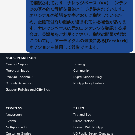
て翻訳されており、ナレッジベース（KB）コンテン
ツの基本的な理解を目的として提供されています。
オリジナルの英語を文字どおりに翻訳しているた
め、正確ではない翻訳が含まれている場合がありま
す。ナレッジベースの元のコンテンツを確認する場
合は、英語版をご利用ください。翻訳の問題や誤訳
については、アーティクルの最後にある[Feedback]
オプションを使用して報告できます。
MORE IN SUPPORT
Contact Support
Training
Report an Issue
Community
Provide Feedback
Digital Support Blog
Security Advisories
NetApp Neighborhood
Support Policies and Offerings
COMPANY
SALES
Newsroom
Try and Buy
Events
Find A Partner
NetApp Insight
Partner With NetApp
Customer Stories
US Public Sector Contracts