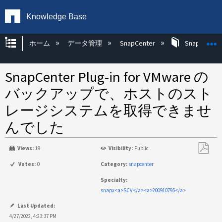
Knowledge Base
グローバル階層を展開/折りたたむ
ホーム
データ管理
SnapCenter
SnapCenter
SnapCenter Plug-in for VMware の
バックアップで、ホストのスト
レージシステムを取得できませ
んでした
Views:
19
Visibility:
Public
PDF
Votes:
0
Category:
snapcenter
と
Specialty:
し
snapx<a>SCV</a><a>200910795</a>
て
保
Last Updated:
存
4/27/2022, 4:23:37 PM