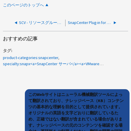
このページのトップへ
SCV - リソースグループを作成できない - 一部のエンティティで SnapCenter と互換性のないエラーが発生する
SnapCenter Plug-in for VMwareはアップグレード後に無効になります
おすすめの記事
タグ
product-categories:snapcenter
specialty:snapx<a>SnapCenter サーバ</a><a>VMware</a><a>1086607</a><a>SnapCenter プラグイン</a>
このWebサイトはニューラル機械翻訳ツールによっ
て翻訳されており、ナレッジベース（KB）コンテン
ツの基本的な理解を目的として提供されています。
オリジナルの英語を文字どおりに翻訳しているた
め、正確ではない翻訳が含まれている場合がありま
す。ナレッジベースの元のコンテンツを確認する場