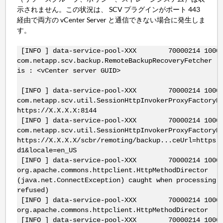
示されません。この状況は、 SCV プラグインがポート 443
経由で両方の vCenter Server と通信できない場合に発生しま
す。
[INFO ] data-service-pool-XXX 70000214 10000
com.netapp.scv.backup.RemoteBackupRecoveryFetch
is : <vCenter server GUID>
[INFO ] data-service-pool-XXX 70000214 10000
com.netapp.scv.util.SessionHttpInvokerProxyFact
https://X.X.X.X:8144
[INFO ] data-service-pool-XXX 70000214 10000
com.netapp.scv.util.SessionHttpInvokerProxyFact
https://X.X.X.X/scbr/remoting/backup...ceUrl=https:
d1&locale=en_US
[INFO ] data-service-pool-XXX 70000214 10000
org.apache.commons.httpclient.HttpMethod
(java.net.ConnectException) caught when processing 
refused)
[INFO ] data-service-pool-XXX 70000214 10000
org.apache.commons.httpclient.HttpMethodD
[INFO ] data-service-pool-XXX 70000214 10000