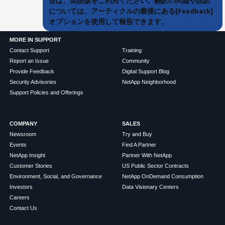
合は、英語版をご利用ください。翻訳の問題や誤訳
については、アーティクルの最後にある[Feedback]
オプションを使用して報告できます。
MORE IN SUPPORT
Contact Support
Training
Report an Issue
Community
Provide Feedback
Digital Support Blog
Security Advisories
NetApp Neighborhood
Support Policies and Offerings
COMPANY
SALES
Newsroom
Try and Buy
Events
Find A Partner
NetApp Insight
Partner With NetApp
Customer Stories
US Public Sector Contracts
Environment, Social, and Governance
NetApp OnDemand Consumption
Investors
Data Visionary Centers
Careers
Contact Us