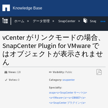
Knowledge Base
グローバル階層を展開/折りたたむ
ホーム
データ管理
SnapCenter
SnapCenter
vCenter がリンクモードの場合、
SnapCenter Plugin for VMware で
はオブジェクトが表示されませ
ん
Views:
128
Visibility:
Public
PDF
Votes:
0
Category:
snapcenter
と
Specialty:
し
snapx<a>SnapCenter サーバ</a>
て
<a>VMware</a><a>1086607</a>
保
<a>SnapCenter プラグイン</a>
存