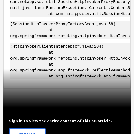
com.netapp.scv.util.SessionHttpInvokerProxyFacto
null java.lang.RuntimeException: Current vCenter Se
at com.netapp.scv.util.SessionHttpInvokerP
(SessionHttpInvokerProxyFactoryBean.java:58)
at
org.springframework.remoting.httpinvoker.HttpInvoke
(HttpInvokerClientInterceptor.java:204)
at
org.springframework.remoting.httpinvoker.HttpInvoke
at
org.springframework.aop.framework.ReflectiveMethodI
at org.springframework.aop.framework.JdkDyna
Sign in to view the entire content of this KB article.