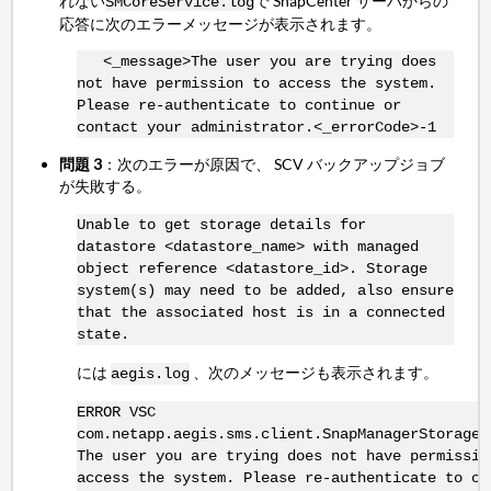
れない
で SnapCenter サーバからの
SMCoreService.log
応答に次のエラーメッセージが表示されます。
<_message>The user you are trying does
not have permission to access the system.
Please re-authenticate to continue or
contact your administrator.<_errorCode>-1
問題 3
：次のエラーが原因で、 SCV バックアップジョブ
が失敗する。
Unable to get storage details for
datastore <datastore_name> with managed
object reference <datastore_id>. Storage
system(s) may need to be added, also ensure
that the associated host is in a connected
state.
には
、次のメッセージも表示されます。
aegis.log
ERROR VSC
com.netapp.aegis.sms.client.SnapManagerStorageS
The user you are trying does not have permissio
access the system. Please re-authenticate to co