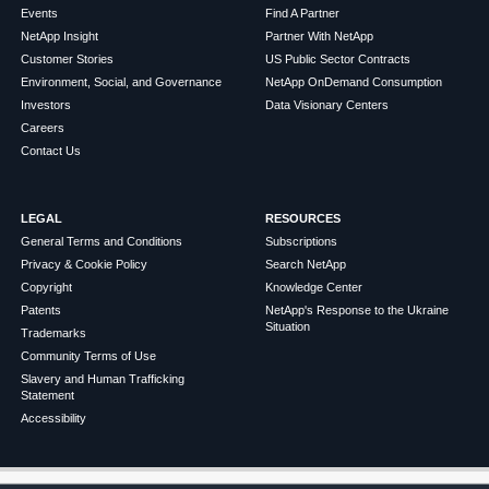
Events
Find A Partner
NetApp Insight
Partner With NetApp
Customer Stories
US Public Sector Contracts
Environment, Social, and Governance
NetApp OnDemand Consumption
Investors
Data Visionary Centers
Careers
Contact Us
LEGAL
RESOURCES
General Terms and Conditions
Subscriptions
Privacy & Cookie Policy
Search NetApp
Copyright
Knowledge Center
Patents
NetApp's Response to the Ukraine
Situation
Trademarks
Community Terms of Use
Slavery and Human Trafficking
Statement
Accessibility