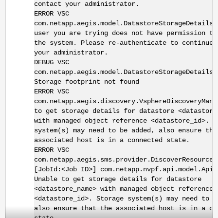
contact your administrator.
ERROR VSC
com.netapp.aegis.model.DatastoreStorageDetailsC
user you are trying does not have permission to
the system. Please re-authenticate to continue 
your administrator.
DEBUG VSC
com.netapp.aegis.model.DatastoreStorageDetailsC
Storage footprint not found
ERROR VSC
com.netapp.aegis.discovery.VsphereDiscoveryMana
to get storage details for datastore <datastore
with managed object reference <datastore_id>. S
system(s) may need to be added, also ensure tha
associated host is in a connected state.
ERROR VSC
com.netapp.aegis.sms.provider.DiscoverResources
[JobId:<Job_ID>] com.netapp.nvpf.api.model.ApiE
Unable to get storage details for datastore
<datastore_name> with managed object reference
<datastore_id>. Storage system(s) may need to b
also ensure that the associated host is in a co
state.