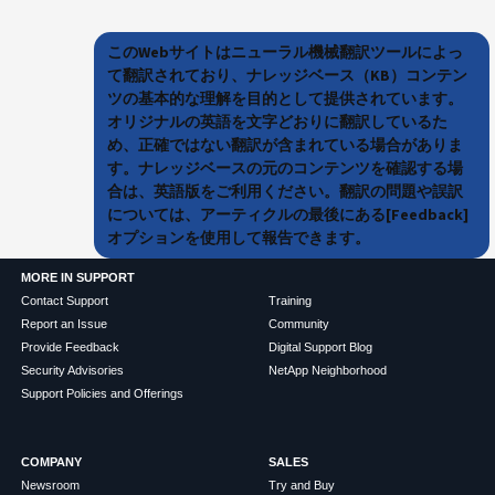
このWebサイトはニューラル機械翻訳ツールによっ
て翻訳されており、ナレッジベース（KB）コンテン
ツの基本的な理解を目的として提供されています。
オリジナルの英語を文字どおりに翻訳しているた
め、正確ではない翻訳が含まれている場合がありま
す。ナレッジベースの元のコンテンツを確認する場
合は、英語版をご利用ください。翻訳の問題や誤訳
については、アーティクルの最後にある[Feedback]
オプションを使用して報告できます。
MORE IN SUPPORT
Contact Support
Training
Report an Issue
Community
Provide Feedback
Digital Support Blog
Security Advisories
NetApp Neighborhood
Support Policies and Offerings
COMPANY
SALES
Newsroom
Try and Buy