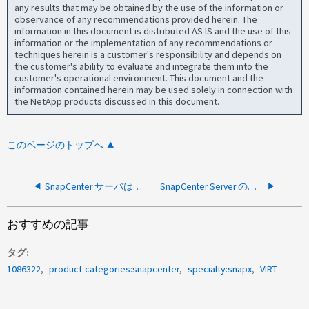
any results that may be obtained by the use of the information or
observance of any recommendations provided herein. The
information in this document is distributed AS IS and the use of this
information or the implementation of any recommendations or
techniques herein is a customer's responsibility and depends on
the customer's ability to evaluate and integrate them into the
customer's operational environment. This document and the
information contained herein may be used solely in connection with
the NetApp products discussed in this document.
このページのトップへ
SnapCenter サーバは、ポート 8146 が原因でアクセス認証エラーを取得します ジョブが失敗しました
SnapCenter Server のアップグレードのインストールは、ウイルス対策がアクティブな状態で SMcore のアップグレードのインストールに失敗することがあります
おすすめの記事
タグ
1086322
product-categories:snapcenter
specialty:snapx
VIRT