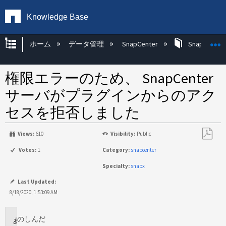
Knowledge Base
グローバル階層を展開/折りたたむ
ホーム
データ管理
SnapCenter
SnapCenter
権限エラーのため、 SnapCenter
サーバがプラグインからのアク
セスを拒否しました
Views:
610
Visibility:
Public
PDF
Votes:
1
Category:
snapcenter
と
Specialty:
snapx
し
て
Last Updated:
保
8/18/2020, 1:53:09 AM
存
のし
んだ
に