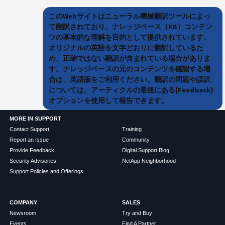
このWebサイトはニューラル機械翻訳ツールによっ
て翻訳されており、ナレッジベース（KB）コンテン
ツの基本的な理解を目的として提供されています。
オリジナルの英語を文字どおりに翻訳しているた
め、正確ではない翻訳が含まれている場合がありま
す。ナレッジベースの元のコンテンツを確認する場
合は、英語版をご利用ください。翻訳の問題や誤訳
については、アーティクルの最後にある[Feedback]
オプションを使用して報告できます。
MORE IN SUPPORT
Contact Support
Training
Report an Issue
Community
Provide Feedback
Digital Support Blog
Security Advisories
NetApp Neighborhood
Support Policies and Offerings
COMPANY
SALES
Newsroom
Try and Buy
Events
Find A Partner