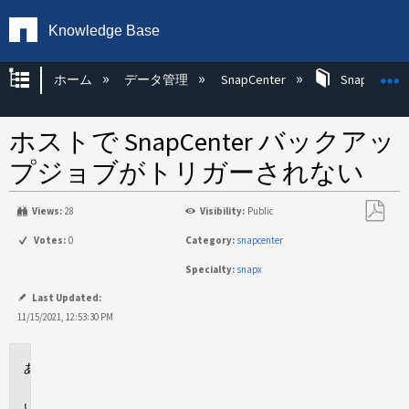
Knowledge Base
グローバル階層を展開/折りたたむ
ホーム
データ管理
SnapCenter
SnapCenter
ホストで SnapCenter バックアッ
プジョブがトリガーされない
Views:
28
Visibility:
Public
PDF
Votes:
0
Category:
snapcenter
と
Specialty:
snapx
し
て
Last Updated:
保
11/15/2021, 12:53:30 PM
存
環
境
問