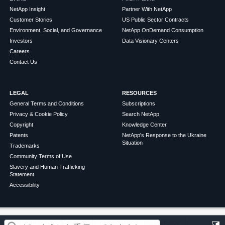
NetApp Insight
Partner With NetApp
Customer Stories
US Public Sector Contracts
Environment, Social, and Governance
NetApp OnDemand Consumption
Investors
Data Visionary Centers
Careers
Contact Us
LEGAL
RESOURCES
General Terms and Conditions
Subscriptions
Privacy & Cookie Policy
Search NetApp
Copyright
Knowledge Center
Patents
NetApp's Response to the Ukraine
Situation
Trademarks
Community Terms of Use
Slavery and Human Trafficking
Statement
Accessibility
この記事は役に立ちましたか？
©
2026
NetApp
English
Terms of Use
Privacy Policy