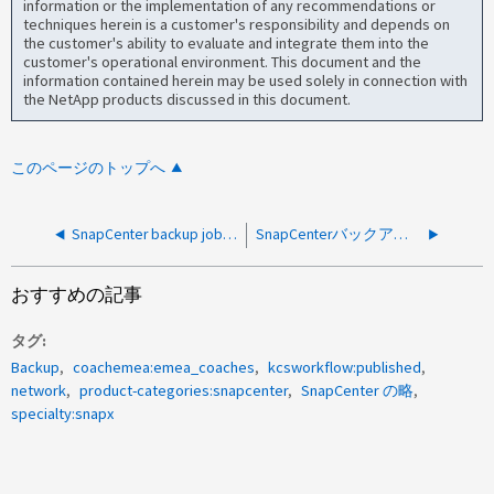
information or the implementation of any recommendations or
techniques herein is a customer's responsibility and depends on
the customer's ability to evaluate and integrate them into the
customer's operational environment. This document and the
information contained herein may be used solely in connection with
the NetApp products discussed in this document.
このページのトップへ
SnapCenter backup jobs fail because previous SnapMirror update is already in progress
SnapCenterバックアップ、検証、クローン作成ジョブが「指定されたVserverが見つかりません」というエラーで失敗します
おすすめの記事
タグ
Backup
coachemea:emea_coaches
kcsworkflow:published
network
product-categories:snapcenter
SnapCenter の略
specialty:snapx