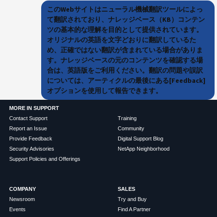
このWebサイトはニューラル機械翻訳ツールによっ
て翻訳されており、ナレッジベース（KB）コンテン
ツの基本的な理解を目的として提供されています。
オリジナルの英語を文字どおりに翻訳しているた
め、正確ではない翻訳が含まれている場合がありま
す。ナレッジベースの元のコンテンツを確認する場
合は、英語版をご利用ください。翻訳の問題や誤訳
については、アーティクルの最後にある[Feedback]
オプションを使用して報告できます。
MORE IN SUPPORT
Contact Support
Training
Report an Issue
Community
Provide Feedback
Digital Support Blog
Security Advisories
NetApp Neighborhood
Support Policies and Offerings
COMPANY
SALES
Newsroom
Try and Buy
Events
Find A Partner