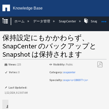
Knowledge Base
グローバル階層を展開/折りたたむ
ホーム
データ管理
SnapCenter
SnapCenter
保持設定にもかかわらず、
SnapCenter のバックアップと
Snapshot は保持されます
Views:
225
Visibility:
Public
PDF
Votes:
0
Category:
snapcenter
と
Specialty:
snapx<a>1086977</a>
し
て
Last Updated:
保
1/22/2024, 8:23:07 AM
存
環