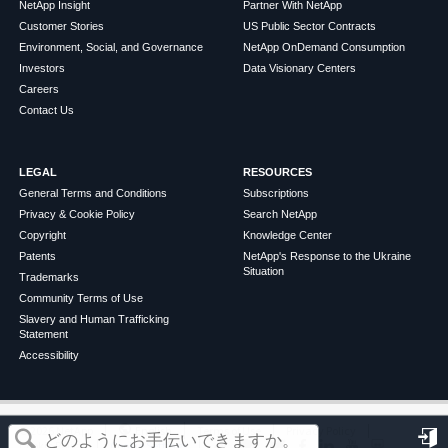
NetApp Insight
Partner With NetApp
Customer Stories
US Public Sector Contracts
Environment, Social, and Governance
NetApp OnDemand Consumption
Investors
Data Visionary Centers
Careers
Contact Us
LEGAL
RESOURCES
General Terms and Conditions
Subscriptions
Privacy & Cookie Policy
Search NetApp
Copyright
Knowledge Center
Patents
NetApp's Response to the Ukraine
Situation
Trademarks
Community Terms of Use
Slavery and Human Trafficking
Statement
Accessibility
この記事は役に立ちましたか？
©
2026
NetApp
English
Terms of Use
Privacy Policy
Cookie Policy
Cookie Settings