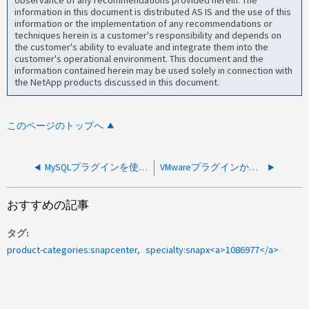
observance of any recommendations provided herein. The
information in this document is distributed AS IS and the use of this
information or the implementation of any recommendations or
techniques herein is a customer's responsibility and depends on
the customer's ability to evaluate and integrate them into the
customer's operational environment. This document and the
information contained herein may be used solely in connection with
the NetApp products discussed in this document.
このページのトップへ
MySQLプラグインを使用したSnapCenter バックアップが「ERROR = 7、argument list too long」というエラーで失敗する
VMwareプラグインからのログインが無効なため、SnapCenter のバックアップ/検出が失敗します
おすすめの記事
タグ
product-categories:snapcenter
specialty:snapx<a>1086977</a>